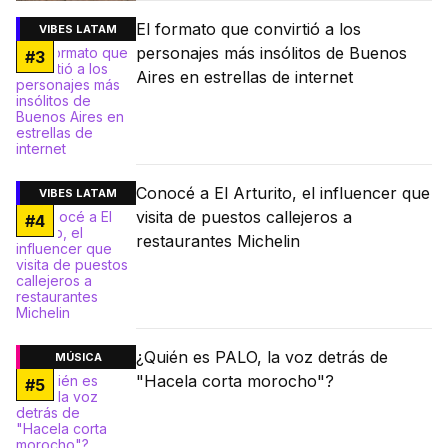
El formato que convirtió a los
VIBES LATAM
personajes más insólitos de Buenos
#
3
Aires en estrellas de internet
Conocé a El Arturito, el influencer que
VIBES LATAM
visita de puestos callejeros a
#
4
restaurantes Michelin
¿Quién es PALO, la voz detrás de
MÚSICA
"Hacela corta morocho"?
#
5