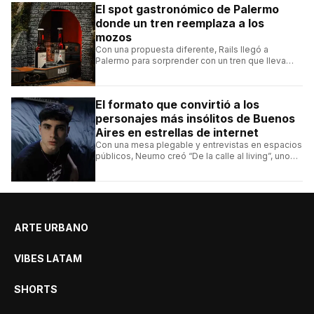
El spot gastronómico de Palermo
donde un tren reemplaza a los
mozos
Con una propuesta diferente, Rails llegó a
Palermo para sorprender con un tren que lleva
cada pedido hasta la mesa y una carta de
hamburguesas, sándwiches y más.
El formato que convirtió a los
personajes más insólitos de Buenos
Aires en estrellas de internet
Con una mesa plegable y entrevistas en espacios
públicos, Neumo creó “De la calle al living”, uno
de los formatos más virales de las redes
argentinas.
ARTE URBANO
VIBES LATAM
SHORTS