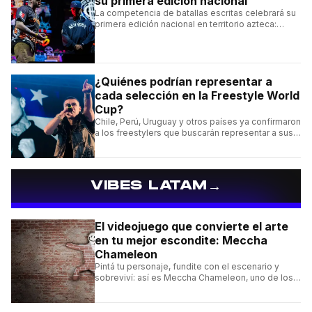
su primera edición nacional
La competencia de batallas escritas celebrará su
primera edición nacional en territorio azteca:
conocé la cartelera, la fecha y cómo conseguir
entradas.
¿Quiénes podrían representar a
cada selección en la Freestyle World
Cup?
Chile, Perú, Uruguay y otros países ya confirmaron
a los freestylers que buscarán representar a sus
selecciones en el torneo organizado por Urban
Roosters.
→
VIBES LATAM
El videojuego que convierte el arte
en tu mejor escondite: Meccha
Chameleon
Pintá tu personaje, fundite con el escenario y
sobreviví: así es Meccha Chameleon, uno de los
videojuegos independientes del momento.