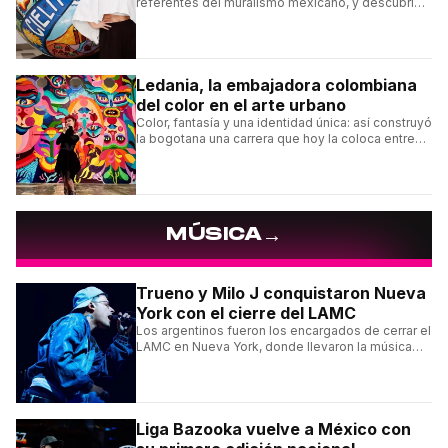
referentes del muralismo mexicano, y descubrí
cómo construyó su estilo y sus obras más
destacadas.
Ledania, la embajadora colombiana
del color en el arte urbano
Color, fantasía y una identidad única: así construyó
la bogotana una carrera que hoy la coloca entre
las figuras femeninas más destacadas del
muralismo latino.
→
MÚSICA
Trueno y Milo J conquistaron Nueva
York con el cierre del LAMC
Los argentinos fueron los encargados de cerrar el
LAMC en Nueva York, donde llevaron la música
urbana argentina a uno de los escenarios más
emblemáticos.
Liga Bazooka vuelve a México con