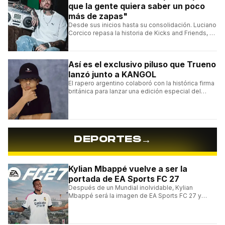
que la gente quiera saber un poco
más de zapas"
Desde sus inicios hasta su consolidación. Luciano
Corcico repasa la historia de Kicks and Friends, el
proyecto que transformó la cultura sneaker en
Argentina.
Así es el exclusivo piluso que Trueno
lanzó junto a KANGOL
El rapero argentino colaboró con la histórica firma
británica para lanzar una edición especial del
clásico Bermuda Casual.
→
DEPORTES
Kylian Mbappé vuelve a ser la
portada de EA Sports FC 27
Después de un Mundial inolvidable, Kylian
Mbappé será la imagen de EA Sports FC 27 y
alcanzará un récord histórico dentro de la
franquicia.