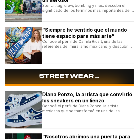
Stencil, tag, crew, bombing y más: descubrí el
significado de los términos más importantes del
arte urbano y el muralismo.
“Siempre he sentido que el mundo
tiene espacio para más arte”
Conocé el perfil de Camila Ricart, una de las
referentes del muralismo mexicano, y descubrí
cómo construyó su estilo y sus obras más
destacadas.
→
STREETWEAR
Diana Ponzo, la artista que convirtió
los sneakers en un lienzo
Conocé el perfil de Diana Ponzo, la artista
mexicana que se transformó en una de las
grandes referentes de la customización de
sneakers en Latinoamérica.
“Nosotros abrimos una puerta para