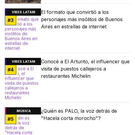
El formato que convirtió a los
VIBES LATAM
personajes más insólitos de Buenos
#
3
Aires en estrellas de internet
Conocé a El Arturito, el influencer que
VIBES LATAM
visita de puestos callejeros a
#
4
restaurantes Michelin
¿Quién es PALO, la voz detrás de
MÚSICA
"Hacela corta morocho"?
#
5