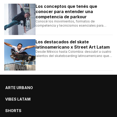
Los conceptos que tenés que
conocer para entender una
competencia de parkour
Conocé los movimientos, formatos de
competencia y tecnicismos esenciales para
seguir una competencia de parkour sin perderte
ningún detalle.
Los destacados del skate
latinoamericano x Street Art Latam
Desde México hasta Colombia: descubrí a cuatro
talentos del skateboarding latinoamericano que
se destacan por sus trucos y su estilo sobre la
tabla.
ARTE URBANO
VIBES LATAM
SHORTS