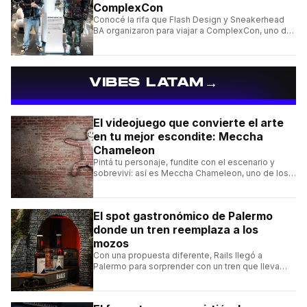
ComplexCon
Conocé la rifa que Flash Design y Sneakerhead
BA organizaron para viajar a ComplexCon, uno de
los eventos más importantes del mundo sneaker.
→
VIBES LATAM
El videojuego que convierte el arte
en tu mejor escondite: Meccha
Chameleon
Pintá tu personaje, fundite con el escenario y
sobreviví: así es Meccha Chameleon, uno de los
videojuegos independientes del momento.
El spot gastronómico de Palermo
donde un tren reemplaza a los
mozos
Con una propuesta diferente, Rails llegó a
Palermo para sorprender con un tren que lleva
cada pedido hasta la mesa y una carta de
hamburguesas, sándwiches y más.