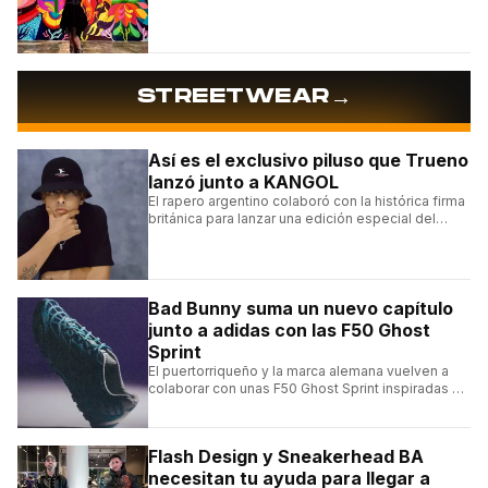
las figuras femeninas más destacadas del
muralismo latino.
→
STREETWEAR
Así es el exclusivo piluso que Trueno
lanzó junto a KANGOL
El rapero argentino colaboró con la histórica firma
británica para lanzar una edición especial del
clásico Bermuda Casual.
Bad Bunny suma un nuevo capítulo
junto a adidas con las F50 Ghost
Sprint
El puertorriqueño y la marca alemana vuelven a
colaborar con unas F50 Ghost Sprint inspiradas en
Puerto Rico y una de las franquicias más icónicas
del fútbol.
Flash Design y Sneakerhead BA
necesitan tu ayuda para llegar a