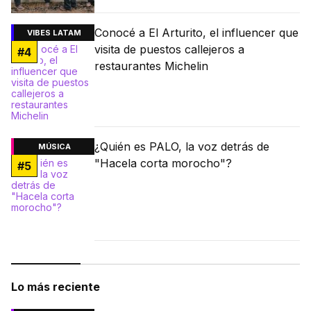
Conocé a El Arturito, el influencer que
VIBES LATAM
visita de puestos callejeros a
#
4
restaurantes Michelin
¿Quién es PALO, la voz detrás de
MÚSICA
"Hacela corta morocho"?
#
5
Lo más reciente