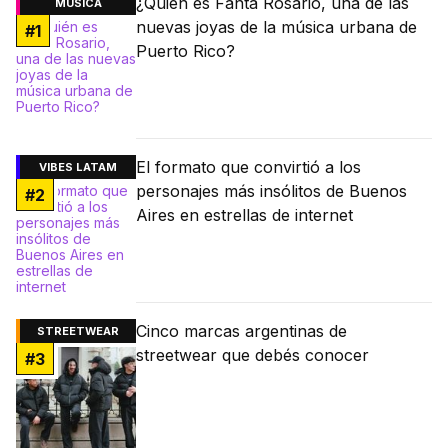
¿Quién es Fanta Rosario, una de las
MÚSICA
nuevas joyas de la música urbana de
#
1
Puerto Rico?
El formato que convirtió a los
VIBES LATAM
personajes más insólitos de Buenos
#
2
Aires en estrellas de internet
Cinco marcas argentinas de
STREETWEAR
streetwear que debés conocer
#
3