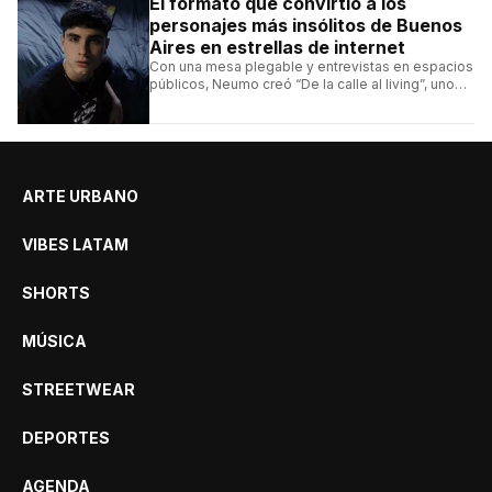
El formato que convirtió a los
personajes más insólitos de Buenos
Aires en estrellas de internet
Con una mesa plegable y entrevistas en espacios
públicos, Neumo creó “De la calle al living”, uno
de los formatos más virales de las redes
argentinas.
ARTE URBANO
VIBES LATAM
SHORTS
MÚSICA
STREETWEAR
DEPORTES
AGENDA