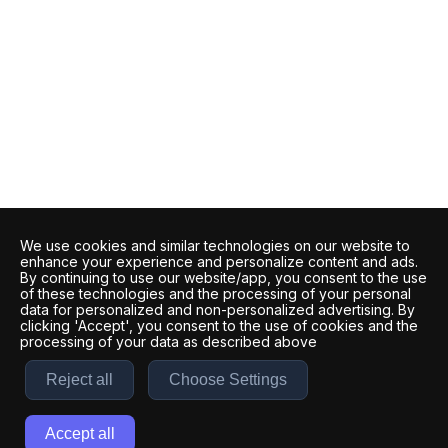
We use cookies and similar technologies on our website to
enhance your experience and personalize content and ads.
By continuing to use our website/app, you consent to the use
of these technologies and the processing of your personal
data for personalized and non-personalized advertising. By
clicking 'Accept', you consent to the use of cookies and the
processing of your data as described above
Reject all
Choose Settings
Accept all