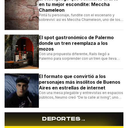
en tu mejor escondite: Meccha
Chameleon
Pintá tu personaje, fundite con el escenario y
sobreviví: así es Meccha Chameleon, uno de los
videojuegos independientes del momento.
El spot gastronómico de Palermo
donde un tren reemplaza a los
mozos
Con una propuesta diferente, Rails llegó a
Palermo para sorprender con un tren que lleva
cada pedido hasta la mesa y una carta de
hamburguesas, sándwiches y más.
El formato que convirtió a los
personajes más insólitos de Buenos
Aires en estrellas de internet
Con una mesa plegable y entrevistas en espacios
públicos, Neumo creó “De la calle al living”, uno
de los formatos más virales de las redes
argentinas.
→
DEPORTES