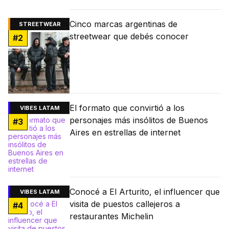
Cinco marcas argentinas de
STREETWEAR
streetwear que debés conocer
#
2
El formato que convirtió a los
VIBES LATAM
personajes más insólitos de Buenos
#
3
Aires en estrellas de internet
Conocé a El Arturito, el influencer que
VIBES LATAM
visita de puestos callejeros a
#
4
restaurantes Michelin