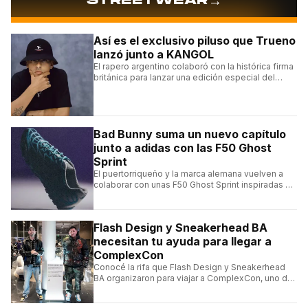
→
STREETWEAR
Así es el exclusivo piluso que Trueno
lanzó junto a KANGOL
El rapero argentino colaboró con la histórica firma
británica para lanzar una edición especial del
clásico Bermuda Casual.
Bad Bunny suma un nuevo capítulo
junto a adidas con las F50 Ghost
Sprint
El puertorriqueño y la marca alemana vuelven a
colaborar con unas F50 Ghost Sprint inspiradas en
Puerto Rico y una de las franquicias más icónicas
del fútbol.
Flash Design y Sneakerhead BA
necesitan tu ayuda para llegar a
ComplexCon
Conocé la rifa que Flash Design y Sneakerhead
BA organizaron para viajar a ComplexCon, uno de
los eventos más importantes del mundo sneaker.