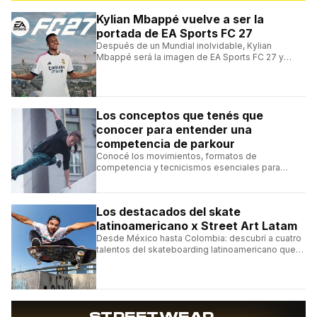
Kylian Mbappé vuelve a ser la
portada de EA Sports FC 27
Después de un Mundial inolvidable, Kylian
Mbappé será la imagen de EA Sports FC 27 y
alcanzará un récord histórico dentro de la
franquicia.
Los conceptos que tenés que
conocer para entender una
competencia de parkour
Conocé los movimientos, formatos de
competencia y tecnicismos esenciales para
seguir una competencia de parkour sin perderte
ningún detalle.
Los destacados del skate
latinoamericano x Street Art Latam
Desde México hasta Colombia: descubrí a cuatro
talentos del skateboarding latinoamericano que
se destacan por sus trucos y su estilo sobre la
tabla.