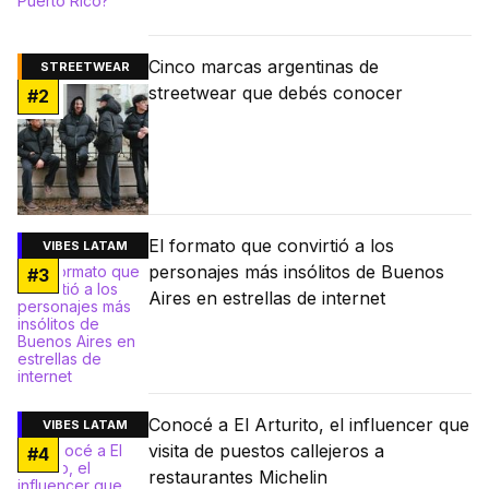
Cinco marcas argentinas de
STREETWEAR
streetwear que debés conocer
#
2
El formato que convirtió a los
VIBES LATAM
personajes más insólitos de Buenos
#
3
Aires en estrellas de internet
Conocé a El Arturito, el influencer que
VIBES LATAM
visita de puestos callejeros a
#
4
restaurantes Michelin