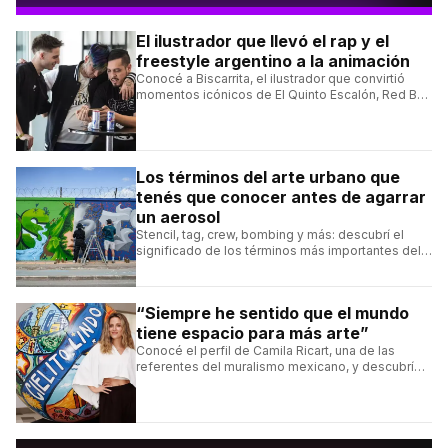
El ilustrador que llevó el rap y el
freestyle argentino a la animación
Conocé a Biscarrita, el ilustrador que convirtió
momentos icónicos de El Quinto Escalón, Red Bull
Batalla y Liga Bazooka en piezas de animación.
Los términos del arte urbano que
tenés que conocer antes de agarrar
un aerosol
Stencil, tag, crew, bombing y más: descubrí el
significado de los términos más importantes del
arte urbano y el muralismo.
“Siempre he sentido que el mundo
tiene espacio para más arte”
Conocé el perfil de Camila Ricart, una de las
referentes del muralismo mexicano, y descubrí
cómo construyó su estilo y sus obras más
destacadas.