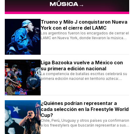
→
MÚSICA
Trueno y Milo J conquistaron Nueva
York con el cierre del LAMC
Los argentinos fueron los encargados de cerrar el
LAMC en Nueva York, donde llevaron la música
urbana argentina a uno de los escenarios más
emblemáticos.
Liga Bazooka vuelve a México con
su primera edición nacional
La competencia de batallas escritas celebrará su
primera edición nacional en territorio azteca:
conocé la cartelera, la fecha y cómo conseguir
entradas.
¿Quiénes podrían representar a
cada selección en la Freestyle World
Cup?
Chile, Perú, Uruguay y otros países ya confirmaron
a los freestylers que buscarán representar a sus
selecciones en el torneo organizado por Urban