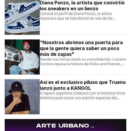
Diana Ponzo, la artista que convirtió
los sneakers en un lienzo
Conocé el perfil de Diana Ponzo, la artista
mexicana que se transformó en una de las
grandes referentes de la customización de
sneakers en Latinoamérica.
“Nosotros abrimos una puerta para
que la gente quiera saber un poco
más de zapas"
Desde sus inicios hasta su consolidación. Luciano
Corcico repasa la historia de Kicks and Friends, el
proyecto que transformó la cultura sneaker en
Argentina.
Así es el exclusivo piluso que Trueno
lanzó junto a KANGOL
El rapero argentino colaboró con la histórica firma
británica para lanzar una edición especial del
clásico Bermuda Casual.
→
ARTE URBANO