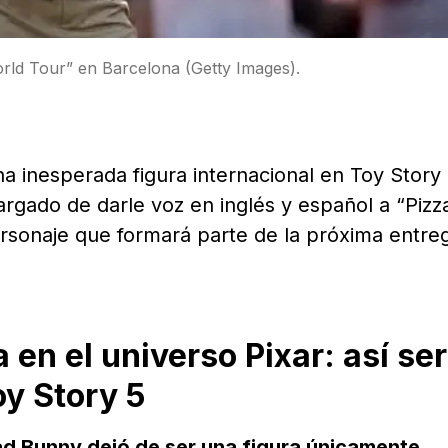
d Tour” en Barcelona (Getty Images).
a inesperada figura internacional en Toy Story 
rgado de darle voz en inglés y español a “Pizz
rsonaje que formará parte de la próxima entre
 en el universo Pixar: así se
oy Story 5
d Bunny dejó de ser una figura únicamente