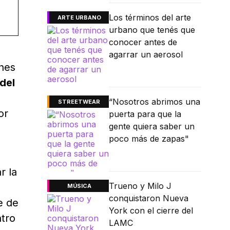
Los términos del arte
ARTE URBANO
urbano que tenés que
conocer antes de
agarrar un aerosol
ines
del
“Nosotros abrimos una
STREETWEAR
or
puerta para que la
gente quiera saber un
poco más de zapas"
r la
Trueno y Milo J
MÚSICA
conquistaron Nueva
e de
York con el cierre del
ntro
LAMC