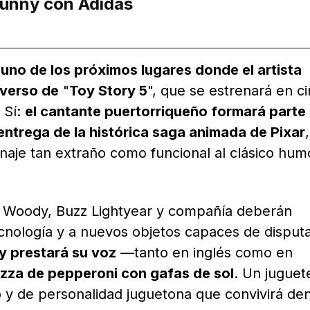
unny con Adidas
,
uno de los próximos lugares donde el artista
iverso de
"
Toy Story 5
", que se estrenará en c
 Sí:
el cantante puertorriqueño formará parte 
entrega de la histórica saga animada de Pixar
,
naje tan extraño como funcional al clásico hum
e Woody, Buzz Lightyear y compañía deberán
ecnología y a nuevos objetos capaces de disputa
y prestará su voz
—tanto en inglés como en
izza de pepperoni con gafas de sol
. Un juguet
o y de personalidad juguetona que convivirá de