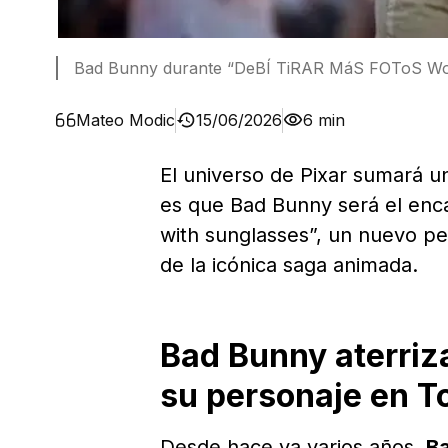
Bad Bunny durante “DeBÍ TiRAR MáS FOToS Worl
Mateo Modic
15/06/2026
6 min
El universo de Pixar sumará un
es que Bad Bunny será el enca
with sunglasses”, un nuevo pe
de la icónica saga animada.
Bad Bunny aterriza
su personaje en T
Desde hace ya varios años,
Ba