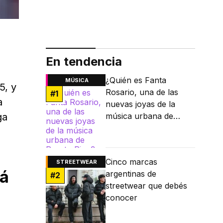
En tendencia
¿Quién es Fanta
MÚSICA
5, y
Rosario, una de las
#
1
a
nuevas joyas de la
ga
música urbana de
Puerto Rico?
Cinco marcas
STREETWEAR
rá
argentinas de
#
2
streetwear que debés
conocer