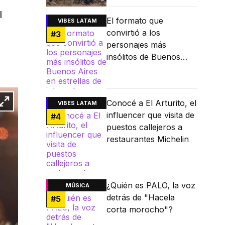
l
El formato que
VIBES LATAM
convirtió a los
#
3
personajes más
insólitos de Buenos
Aires en estrellas de
internet
Conocé a El Arturito, el
VIBES LATAM
influencer que visita de
#
4
puestos callejeros a
restaurantes Michelin
¿Quién es PALO, la voz
MÚSICA
detrás de "Hacela
#
5
corta morocho"?