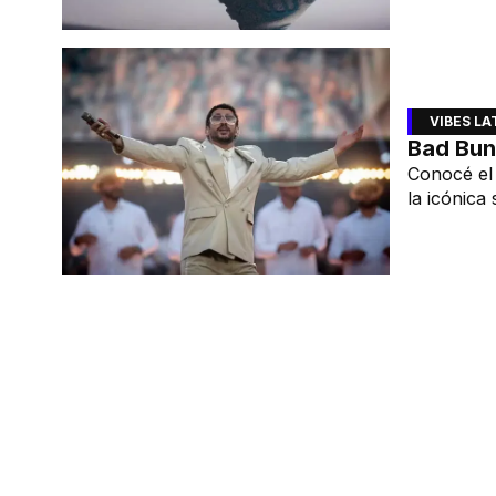
VIBES L
Bad Bun
Conocé el 
la icónica
voz en ing