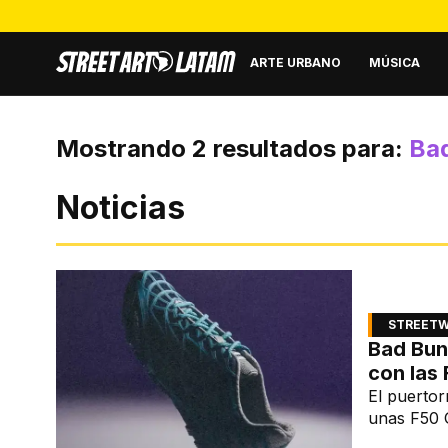
ARTE URBANO
MÚSICA
Mostrando
2
resultados para:
Ba
Noticias
STREET
Bad Bun
con las 
El puerto
unas F50 G
franquicia