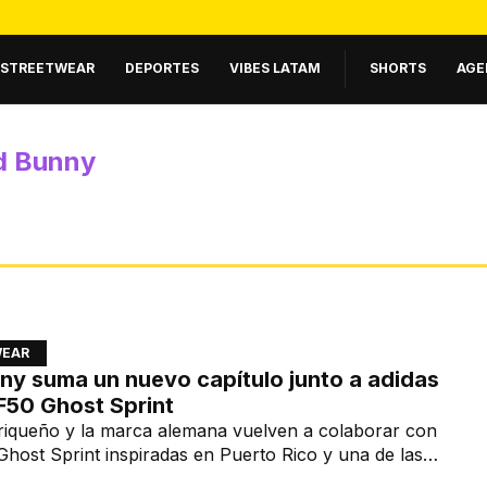
STREETWEAR
DEPORTES
VIBES LATAM
SHORTS
AGE
d Bunny
WEAR
ny suma un nuevo capítulo junto a adidas
F50 Ghost Sprint
rriqueño y la marca alemana vuelven a colaborar con
host Sprint inspiradas en Puerto Rico y una de las
s más icónicas del fútbol.