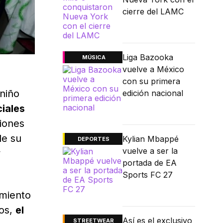
cierre del LAMC
Liga Bazooka
MÚSICA
vuelve a México
con su primera
 niño
edición nacional
ciales
ciones
de su
Kylian Mbappé
DEPORTES
vuelve a ser la
y
portada de EA
Sports FC 27
imiento
jos,
el
Así es el exclusivo
STREETWEAR