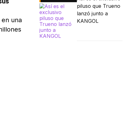
sus
piluso que Trueno
lanzó junto a
a en una
KANGOL
illones