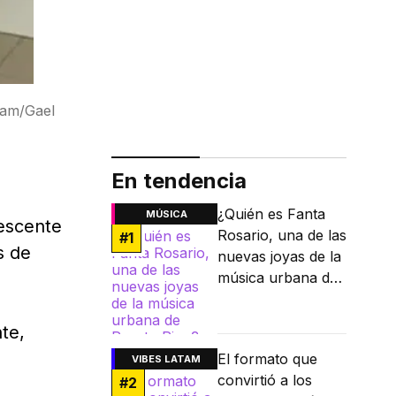
gram/Gael
En tendencia
¿Quién es Fanta
MÚSICA
escente
Rosario, una de las
#
1
s de
nuevas joyas de la
música urbana de
Puerto Rico?
te,
El formato que
VIBES LATAM
convirtió a los
#
2