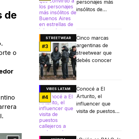
personajes más
insólitos de
s de
Buenos Aires en
estrellas de
internet
Cinco marcas
STREETWEAR
o
.
argentinas de
#
3
orte o
streetwear que
debés conocer
dedor
Conocé a El
VIBES LATAM
Arturito, el
entino
#
4
influencer que
arrera
visita de puestos
l.
callejeros a
restaurantes
Michelin