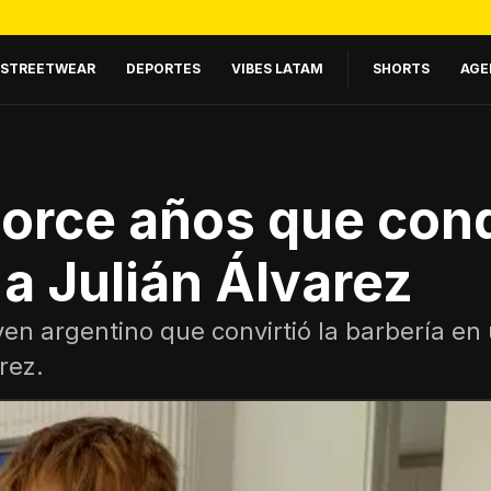
STREETWEAR
DEPORTES
VIBES LATAM
SHORTS
AGE
torce años que conq
o a Julián Álvarez
oven argentino que convirtió la barbería en
rez.