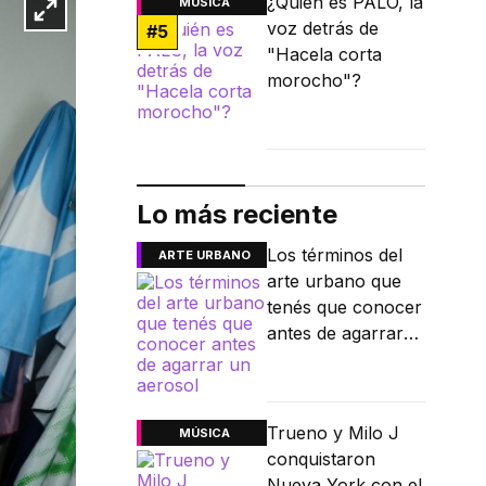
¿Quién es PALO, la
MÚSICA
voz detrás de
#
5
"Hacela corta
morocho"?
Lo más reciente
Los términos del
ARTE URBANO
arte urbano que
tenés que conocer
antes de agarrar
un aerosol
Trueno y Milo J
MÚSICA
conquistaron
Nueva York con el