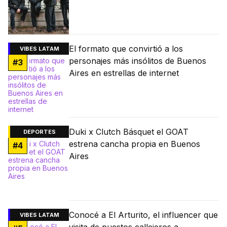
El formato que convirtió a los
VIBES LATAM
personajes más insólitos de Buenos
#
3
Aires en estrellas de internet
Duki x Clutch Básquet el GOAT
DEPORTES
estrena cancha propia en Buenos
#
4
Aires
Conocé a El Arturito, el influencer que
VIBES LATAM
visita de puestos callejeros a