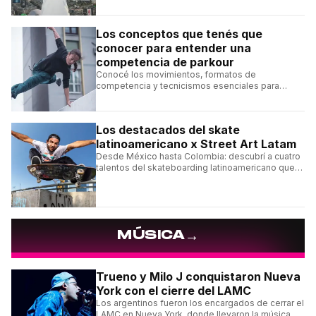
Los conceptos que tenés que
conocer para entender una
competencia de parkour
Conocé los movimientos, formatos de
competencia y tecnicismos esenciales para
seguir una competencia de parkour sin perderte
ningún detalle.
Los destacados del skate
latinoamericano x Street Art Latam
Desde México hasta Colombia: descubrí a cuatro
talentos del skateboarding latinoamericano que
se destacan por sus trucos y su estilo sobre la
tabla.
→
MÚSICA
Trueno y Milo J conquistaron Nueva
York con el cierre del LAMC
Los argentinos fueron los encargados de cerrar el
LAMC en Nueva York, donde llevaron la música