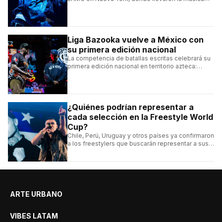
urbana argentina a uno de los escenarios más
emblemáticos.
Liga Bazooka vuelve a México con
su primera edición nacional
La competencia de batallas escritas celebrará su
primera edición nacional en territorio azteca:
conocé la cartelera, la fecha y cómo conseguir
entradas.
¿Quiénes podrían representar a
cada selección en la Freestyle World
Cup?
Chile, Perú, Uruguay y otros países ya confirmaron
a los freestylers que buscarán representar a sus
selecciones en el torneo organizado por Urban
Roosters.
ARTE URBANO
VIBES LATAM