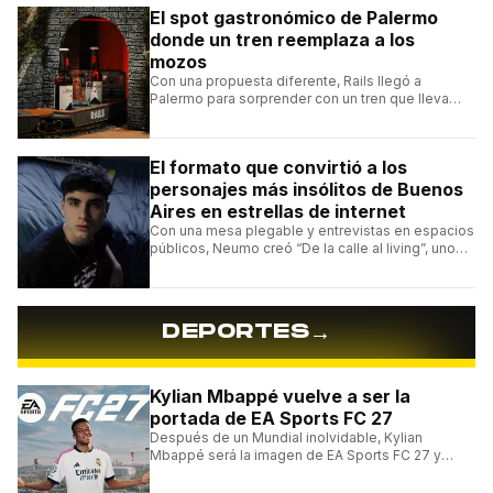
El spot gastronómico de Palermo
donde un tren reemplaza a los
mozos
Con una propuesta diferente, Rails llegó a
Palermo para sorprender con un tren que lleva
cada pedido hasta la mesa y una carta de
hamburguesas, sándwiches y más.
El formato que convirtió a los
personajes más insólitos de Buenos
Aires en estrellas de internet
Con una mesa plegable y entrevistas en espacios
públicos, Neumo creó “De la calle al living”, uno
de los formatos más virales de las redes
argentinas.
→
DEPORTES
Kylian Mbappé vuelve a ser la
portada de EA Sports FC 27
Después de un Mundial inolvidable, Kylian
Mbappé será la imagen de EA Sports FC 27 y
alcanzará un récord histórico dentro de la
franquicia.