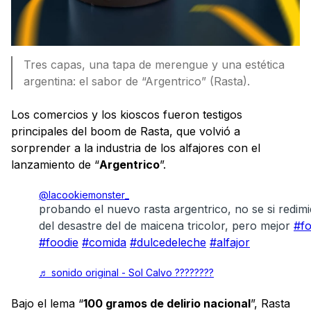
Tres capas, una tapa de merengue y una estética
argentina: el sabor de “Argentrico” (Rasta).
Los comercios y los kioscos fueron testigos
principales del boom de Rasta, que volvió a
sorprender a la industria de los alfajores con el
lanzamiento de “
Argentrico
”.
@lacookiemonster_
probando el nuevo rasta argentrico, no se si redim
del desastre del de maicena tricolor, pero mejor
#f
#foodie
#comida
#dulcedeleche
#alfajor
♬ sonido original - Sol Calvo ????????
Bajo el lema “
100 gramos de delirio nacional
”, Rasta