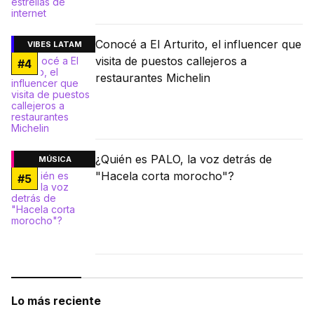
Conocé a El Arturito, el influencer que
VIBES LATAM
visita de puestos callejeros a
#
4
restaurantes Michelin
¿Quién es PALO, la voz detrás de
MÚSICA
"Hacela corta morocho"?
#
5
Lo más reciente