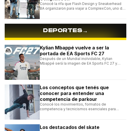
Conocé la rifa que Flash Design y Sneakerhead
BA organizaron para viajar a ComplexCon, uno de
los eventos más importantes del mundo sneaker.
→
DEPORTES
Kylian Mbappé vuelve a ser la
portada de EA Sports FC 27
Después de un Mundial inolvidable, Kylian
Mbappé será la imagen de EA Sports FC 27 y
alcanzará un récord histórico dentro de la
franquicia.
Los conceptos que tenés que
conocer para entender una
competencia de parkour
Conocé los movimientos, formatos de
competencia y tecnicismos esenciales para
seguir una competencia de parkour sin perderte
ningún detalle.
Los destacados del skate