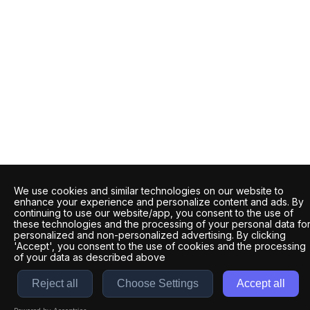
We use cookies and similar technologies on our website to
enhance your experience and personalize content and ads. By
continuing to use our website/app, you consent to the use of
these technologies and the processing of your personal data fo
personalized and non-personalized advertising. By clicking
'Accept', you consent to the use of cookies and the processing
of your data as described above
Reject all
Choose Settings
Accept all