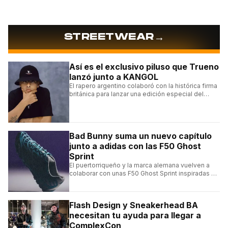
→
STREETWEAR
Así es el exclusivo piluso que Trueno
lanzó junto a KANGOL
El rapero argentino colaboró con la histórica firma
británica para lanzar una edición especial del
clásico Bermuda Casual.
Bad Bunny suma un nuevo capítulo
junto a adidas con las F50 Ghost
Sprint
El puertorriqueño y la marca alemana vuelven a
colaborar con unas F50 Ghost Sprint inspiradas en
Puerto Rico y una de las franquicias más icónicas
del fútbol.
Flash Design y Sneakerhead BA
necesitan tu ayuda para llegar a
ComplexCon