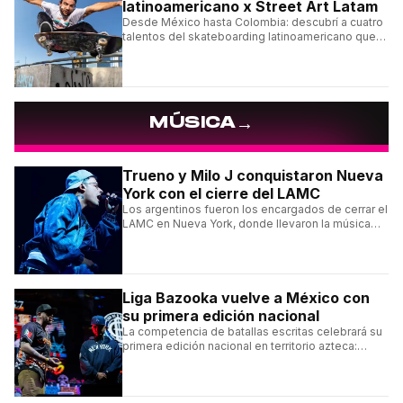
latinoamericano x Street Art Latam
Desde México hasta Colombia: descubrí a cuatro
talentos del skateboarding latinoamericano que
se destacan por sus trucos y su estilo sobre la
tabla.
→
MÚSICA
Trueno y Milo J conquistaron Nueva
York con el cierre del LAMC
Los argentinos fueron los encargados de cerrar el
LAMC en Nueva York, donde llevaron la música
urbana argentina a uno de los escenarios más
emblemáticos.
Liga Bazooka vuelve a México con
su primera edición nacional
La competencia de batallas escritas celebrará su
primera edición nacional en territorio azteca:
conocé la cartelera, la fecha y cómo conseguir
entradas.