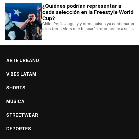
¿Quiénes podrían representar a
cada selección en la Freestyle World
Cup?
Chile, Perú, Uruguay y otros países ya confirmaron
a los freestylers que buscarán representar a sus
selecciones en el torneo organizado por Urban
Roosters.
ARTE URBANO
VIBES LATAM
SHORTS
MÚSICA
STREETWEAR
DEPORTES