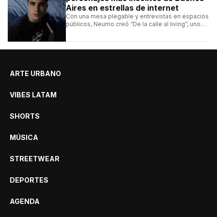
Aires en estrellas de internet
Con una mesa plegable y entrevistas en espacios
públicos, Neumo creó “De la calle al living”, uno
de los formatos más virales de las redes
argentinas.
ARTE URBANO
VIBES LATAM
SHORTS
MÚSICA
STREETWEAR
DEPORTES
AGENDA