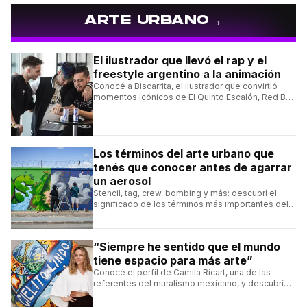
→
ARTE URBANO
El ilustrador que llevó el rap y el
freestyle argentino a la animación
Conocé a Biscarrita, el ilustrador que convirtió
momentos icónicos de El Quinto Escalón, Red Bull
Batalla y Liga Bazooka en piezas de animación.
Los términos del arte urbano que
tenés que conocer antes de agarrar
un aerosol
Stencil, tag, crew, bombing y más: descubrí el
significado de los términos más importantes del
arte urbano y el muralismo.
“Siempre he sentido que el mundo
tiene espacio para más arte”
Conocé el perfil de Camila Ricart, una de las
referentes del muralismo mexicano, y descubrí
cómo construyó su estilo y sus obras más
destacadas.