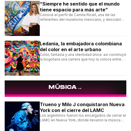
“Siempre he sentido que el mundo
tiene espacio para más arte”
Conocé el perfil de Camila Ricart, una de las
referentes del muralismo mexicano, y descubrí
cómo construyó su estilo y sus obras más
destacadas.
Ledania, la embajadora colombiana
del color en el arte urbano
Color, fantasía y una identidad única: así construyó
la bogotana una carrera que hoy la coloca entre
las figuras femeninas más destacadas del
muralismo latino.
→
MÚSICA
Trueno y Milo J conquistaron Nueva
York con el cierre del LAMC
Los argentinos fueron los encargados de cerrar el
LAMC en Nueva York, donde llevaron la música
urbana argentina a uno de los escenarios más
emblemáticos.