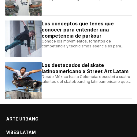
alcanzará un récord histórico dentro de la
franquicia.
Los conceptos que tenés que
conocer para entender una
competencia de parkour
Conocé los movimientos, formatos de
competencia y tecnicismos esenciales para
seguir una competencia de parkour sin perderte
ningún detalle.
Los destacados del skate
latinoamericano x Street Art Latam
Desde México hasta Colombia: descubrí a cuatro
talentos del skateboarding latinoamericano que
se destacan por sus trucos y su estilo sobre la
tabla.
ARTE URBANO
VIBES LATAM