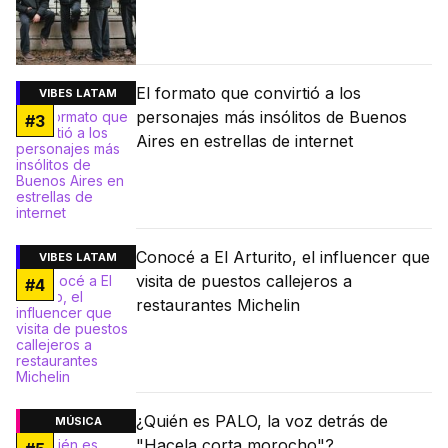
El formato que convirtió a los
VIBES LATAM
personajes más insólitos de Buenos
#
3
Aires en estrellas de internet
Conocé a El Arturito, el influencer que
VIBES LATAM
visita de puestos callejeros a
#
4
restaurantes Michelin
¿Quién es PALO, la voz detrás de
MÚSICA
"Hacela corta morocho"?