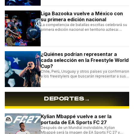
Liga Bazooka vuelve a México con
su primera edición nacional
La competencia de batallas escritas celebrará su
primera edición nacional en territorio azteca:
conocé la cartelera, la fecha y cómo conseguir
entradas.
¿Quiénes podrían representar a
cada selección en la Freestyle World
Cup?
Chile, Perú, Uruguay y otros países ya confirmaron
a los freestylers que buscarán representar a sus
selecciones en el torneo organizado por Urban
Roosters.
→
DEPORTES
Kylian Mbappé vuelve a ser la
portada de EA Sports FC 27
Después de un Mundial inolvidable, Kylian
Mbappé será la imagen de EA Sports FC 27 y