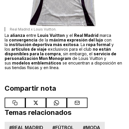
Real Madrid x Louis Vuitton.
La
alianza
entre
Louis Vuitton
y el
Real Madrid
marca
la
convergencia
de la
máxima expresión del lujo
con
la
institución deportiva más exitosa
. La
ropa formal
y
los
artículos de viaje
exclusivos para el club
no están
disponibles para la compra
, sin embargo, el
servicio de
personalización Mon Monogram
de Louis Vuitton y
sus
modelos emblemáticos
se encuentran a disposición en
sus tiendas físicas y en línea.
Compartir nota
Temas relacionados
#
REAL MADRID
#
FÚTBOL
#
MODA