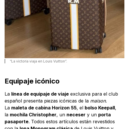
“La victoria viaja en Louis Vuitton”.
Equipaje icónico
La
línea de equipaje de viaje
exclusiva para el club
español presenta piezas icónicas de la
maison
.
La
maleta de cabina Horizon 55
, el
bolso Keepall
,
la
mochila Christopher
, un
neceser
y un
porta
pasaporte
. Todos estos artículos están revestidos
con la
lona Monogram clásica
de Louis Vuitton y