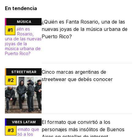
En tendencia
¿Quién es Fanta Rosario, una de las
MÚSICA
nuevas joyas de la música urbana de
#
1
Puerto Rico?
Cinco marcas argentinas de
STREETWEAR
streetwear que debés conocer
#
2
El formato que convirtió a los
VIBES LATAM
personajes más insólitos de Buenos
#
3
Aires en estrellas de internet