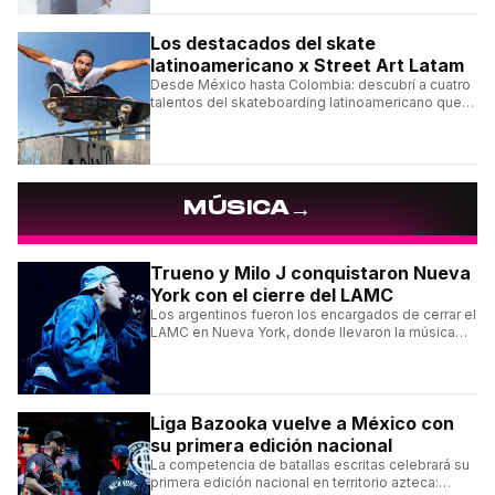
ningún detalle.
Los destacados del skate
latinoamericano x Street Art Latam
Desde México hasta Colombia: descubrí a cuatro
talentos del skateboarding latinoamericano que
se destacan por sus trucos y su estilo sobre la
tabla.
→
MÚSICA
Trueno y Milo J conquistaron Nueva
York con el cierre del LAMC
Los argentinos fueron los encargados de cerrar el
LAMC en Nueva York, donde llevaron la música
urbana argentina a uno de los escenarios más
emblemáticos.
Liga Bazooka vuelve a México con
su primera edición nacional
La competencia de batallas escritas celebrará su
primera edición nacional en territorio azteca: