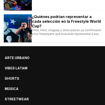
conocé la cartelera, la fecha y cómo conseguir
entradas.
¿Quiénes podrían representar a
cada selección en la Freestyle World
Cup?
Chile, Perú, Uruguay y otros países ya confirmaron
a los freestylers que buscarán representar a sus
selecciones en el torneo organizado por Urban
Roosters.
ARTE URBANO
VIBES LATAM
SHORTS
MÚSICA
STREETWEAR