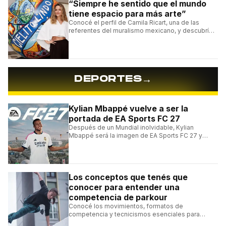
“Siempre he sentido que el mundo
tiene espacio para más arte”
Conocé el perfil de Camila Ricart, una de las
referentes del muralismo mexicano, y descubrí
cómo construyó su estilo y sus obras más
destacadas.
→
DEPORTES
Kylian Mbappé vuelve a ser la
portada de EA Sports FC 27
Después de un Mundial inolvidable, Kylian
Mbappé será la imagen de EA Sports FC 27 y
alcanzará un récord histórico dentro de la
franquicia.
Los conceptos que tenés que
conocer para entender una
competencia de parkour
Conocé los movimientos, formatos de
competencia y tecnicismos esenciales para
seguir una competencia de parkour sin perderte