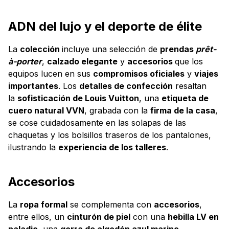
ADN del lujo y el deporte de élite
La
colección
incluye una selección de
prendas
prêt-
à-porter
,
calzado elegante
y
accesorios
que los
equipos lucen en sus
compromisos oficiales
y
viajes
importantes
. Los
detalles de confección
resaltan
la
sofisticación de Louis Vuitton
, una
etiqueta de
cuero natural VVN
, grabada con la
firma de la casa
,
se cose cuidadosamente en las solapas de las
chaquetas y los bolsillos traseros de los pantalones,
ilustrando la
experiencia de los talleres
.
Accesorios
La
ropa formal
se complementa con
accesorios
,
entre ellos, un
cinturón de piel
con una
hebilla LV en
paladio
, una
gorra de algodón azul marino