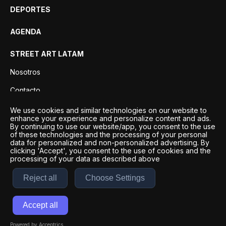
DEPORTES
AGENDA
STREET ART LATAM
Nosotros
Contacto
Privacidad
We use cookies and similar technologies on our website to
enhance your experience and personalize content and ads.
By continuing to use our website/app, you consent to the use
of these technologies and the processing of your personal
data for personalized and non-personalized advertising. By
clicking 'Accept', you consent to the use of cookies and the
processing of your data as described above
Reject all
Choose Settings
Desarrollo por
Esto es Agencia Digital | ©
2026
Accept all
Términos y condiciones
|
Políticas de privacidad
Powered by Acceptrics