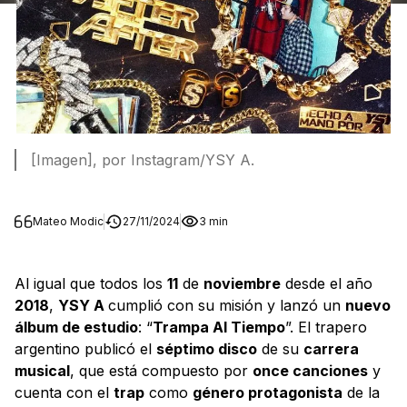
[Imagen], por Instagram/YSY A.
Mateo Modic
27/11/2024
3 min
Al igual que todos los
11
de
noviembre
desde el año
2018
,
YSY A
cumplió con su misión y lanzó un
nuevo
álbum de estudio
: “
Trampa Al Tiempo
”. El trapero
argentino publicó el
séptimo disco
de su
carrera
musical
, que está compuesto por
once canciones
y
cuenta con el
trap
como
género protagonista
de la