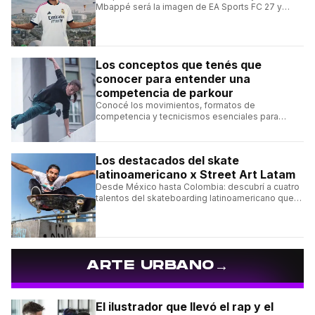
Mbappé será la imagen de EA Sports FC 27 y
alcanzará un récord histórico dentro de la
franquicia.
Los conceptos que tenés que
conocer para entender una
competencia de parkour
Conocé los movimientos, formatos de
competencia y tecnicismos esenciales para
seguir una competencia de parkour sin perderte
ningún detalle.
Los destacados del skate
latinoamericano x Street Art Latam
Desde México hasta Colombia: descubrí a cuatro
talentos del skateboarding latinoamericano que
se destacan por sus trucos y su estilo sobre la
tabla.
→
ARTE URBANO
El ilustrador que llevó el rap y el