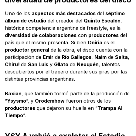
Uno de los
aspectos más destacados
del
séptimo
álbum de estudio
del creador del
Quinto Escalón
,
histórica competencia argentina de freestyle, es la
diversidad de colaboraciones
con
productores
del
país que el mismo presenta. Si bien
Oniria
es el
productor general
de la obra, el disco cuenta con la
participación de
Emir
de
Río Gallegos
,
Naim
de
Salta
,
Chiru!
de
San Luis
y
Gllato
de
Neuquén
, talentos
descubiertos por el trapero durante sus giras por las
distintas provincias argentinas.
Baxian
, que también formó parte de la producción de
“
Ysysmo
”, y
Orodembow
fueron otros de los
productores
que dejaron su huella en “
Trampa Al
Tiempo
”.
YSY A volvió a explotar el Estadio