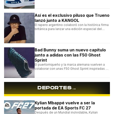
sneakers en Latinoamérica.
Así es el exclusivo piluso que Trueno
lanzó junto a KANGOL
El rapero argentino colaboró con la histórica firma
británica para lanzar una edición especial del
clásico Bermuda Casual.
Bad Bunny suma un nuevo capítulo
junto a adidas con las F50 Ghost
Sprint
El puertorriqueño y la marca alemana vuelven a
colaborar con unas F50 Ghost Sprint inspiradas en
Puerto Rico y una de las franquicias más icónicas
del fútbol.
→
DEPORTES
Kylian Mbappé vuelve a ser la
portada de EA Sports FC 27
Después de un Mundial inolvidable, Kylian