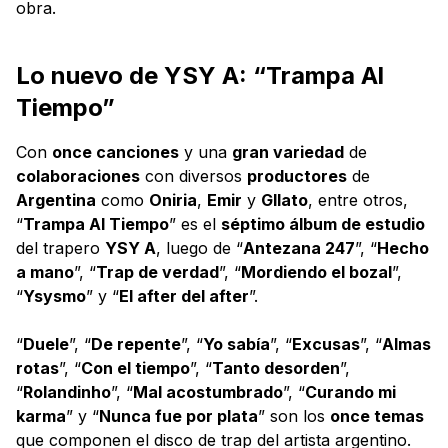
obra.
Lo nuevo de YSY A: “Trampa Al
Tiempo”
Con
once canciones
y una
gran variedad
de
colaboraciones
con diversos
productores
de
Argentina
como
Oniria
,
Emir
y
Gllato
, entre otros,
“
Trampa Al Tiempo
” es el
séptimo álbum de estudio
del trapero
YSY A
, luego de “
Antezana 247
”, “
Hecho
a mano
”, “
Trap de verdad
”, “
Mordiendo el bozal
”,
“
Ysysmo
” y “
El after del after
”.
“
Duele
”, “
De repente
”, “
Yo sabía
”, “
Excusas
”, “
Almas
rotas
”, “
Con el tiempo
”, “
Tanto desorden
”,
“
Rolandinho
”, “
Mal acostumbrado
”, “
Curando mi
karma
” y “
Nunca fue por plata
” son los
once temas
que componen el disco de trap del artista argentino.