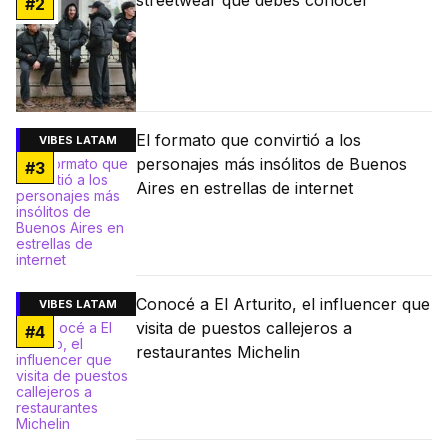
streetwear que debés conocer
#
2
El formato que convirtió a los
VIBES LATAM
personajes más insólitos de Buenos
#
3
Aires en estrellas de internet
Conocé a El Arturito, el influencer que
VIBES LATAM
visita de puestos callejeros a
#
4
restaurantes Michelin