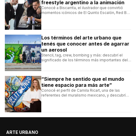
freestyle argentino a la animación
Conocé a Biscarrita, el ilustrador que convirtió
momentos icónicos de El Quinto Escalón, Red Bull
Batalla y Liga Bazooka en piezas de animación.
Los términos del arte urbano que
tenés que conocer antes de agarrar
un aerosol
Stencil, tag, crew, bombing y más: descubrí el
significado de los términos más importantes del
arte urbano y el muralismo.
“Siempre he sentido que el mundo
tiene espacio para más arte”
Conocé el perfil de Camila Ricart, una de las
referentes del muralismo mexicano, y descubrí
cómo construyó su estilo y sus obras más
destacadas.
ARTE URBANO