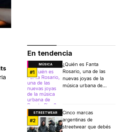
En tendencia
¿Quién es Fanta
MÚSICA
its
Rosario, una de las
#
1
ria
nuevas joyas de la
música urbana de
Puerto Rico?
Cinco marcas
STREETWEAR
argentinas de
#
2
streetwear que debés