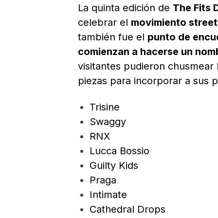
La quinta edición de
The Fits 
celebrar el
movimiento stree
también fue el
punto de encu
comienzan a hacerse un nom
visitantes pudieron chusmear l
piezas para incorporar a sus pr
Trisine
Swaggy
RNX
Lucca Bossio
Guilty Kids
Praga
Intimate
Cathedral Drops