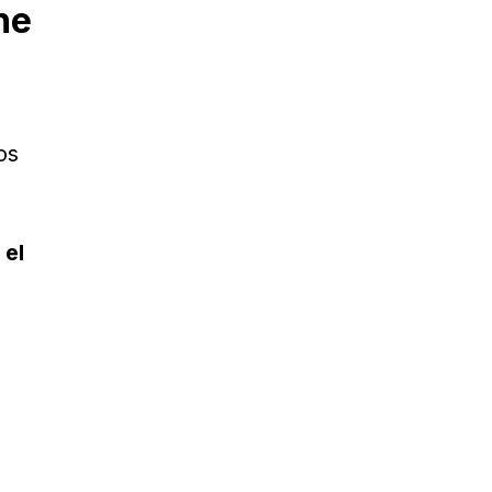
he
os
 el