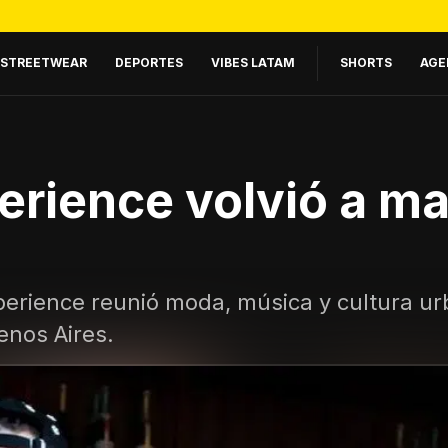
STREETWEAR
DEPORTES
VIBES LATAM
SHORTS
AGE
erience volvió a m
perience reunió moda, música y cultura ur
enos Aires.