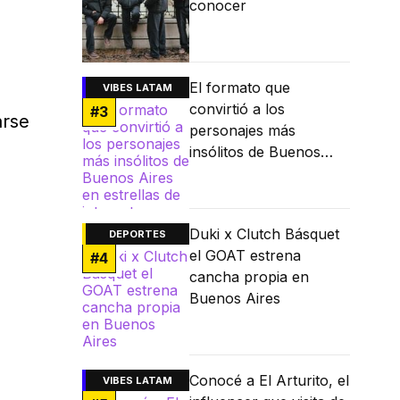
conocer
El formato que
VIBES LATAM
convirtió a los
#
3
arse
personajes más
insólitos de Buenos
Aires en estrellas de
internet
Duki x Clutch Básquet
DEPORTES
el GOAT estrena
#
4
cancha propia en
Buenos Aires
Conocé a El Arturito, el
VIBES LATAM