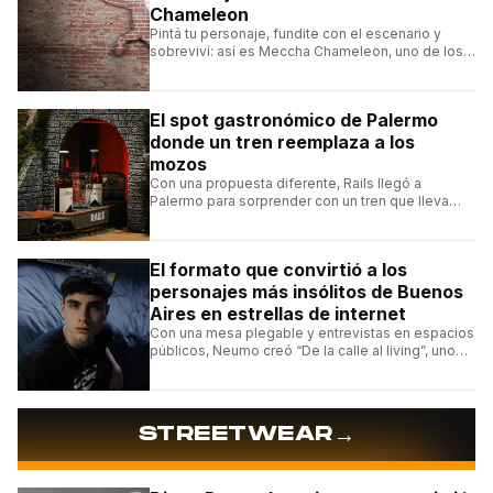
Chameleon
Pintá tu personaje, fundite con el escenario y
sobreviví: así es Meccha Chameleon, uno de los
videojuegos independientes del momento.
El spot gastronómico de Palermo
donde un tren reemplaza a los
mozos
Con una propuesta diferente, Rails llegó a
Palermo para sorprender con un tren que lleva
cada pedido hasta la mesa y una carta de
hamburguesas, sándwiches y más.
El formato que convirtió a los
personajes más insólitos de Buenos
Aires en estrellas de internet
Con una mesa plegable y entrevistas en espacios
públicos, Neumo creó “De la calle al living”, uno
de los formatos más virales de las redes
argentinas.
→
STREETWEAR