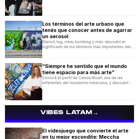
Batalla y Liga Bazooka en piezas de animación.
Los términos del arte urbano que
tenés que conocer antes de agarrar
un aerosol
Stencil, tag, crew, bombing y más: descubrí el
significado de los términos más importantes del
arte urbano y el muralismo.
“Siempre he sentido que el mundo
tiene espacio para más arte”
Conocé el perfil de Camila Ricart, una de las
referentes del muralismo mexicano, y descubrí
cómo construyó su estilo y sus obras más
destacadas.
→
VIBES LATAM
El videojuego que convierte el arte
en tu mejor escondite: Meccha