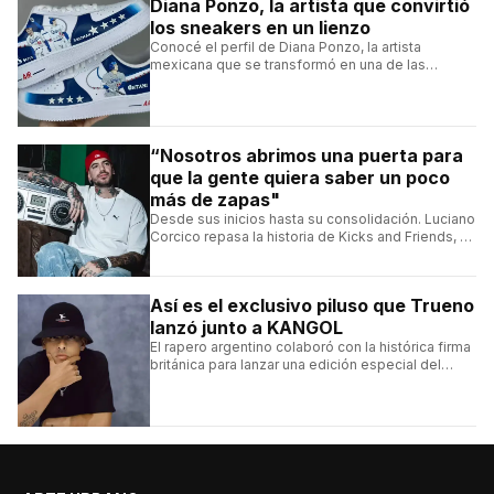
Diana Ponzo, la artista que convirtió
los sneakers en un lienzo
Conocé el perfil de Diana Ponzo, la artista
mexicana que se transformó en una de las
grandes referentes de la customización de
sneakers en Latinoamérica.
“Nosotros abrimos una puerta para
que la gente quiera saber un poco
más de zapas"
Desde sus inicios hasta su consolidación. Luciano
Corcico repasa la historia de Kicks and Friends, el
proyecto que transformó la cultura sneaker en
Argentina.
Así es el exclusivo piluso que Trueno
lanzó junto a KANGOL
El rapero argentino colaboró con la histórica firma
británica para lanzar una edición especial del
clásico Bermuda Casual.