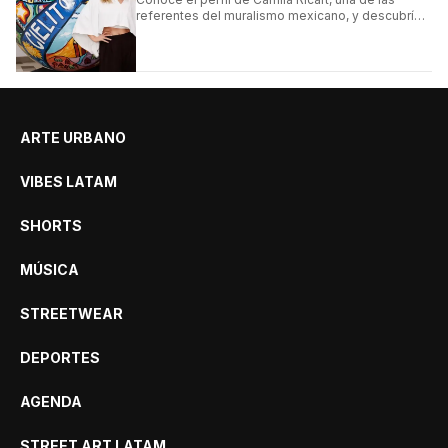
referentes del muralismo mexicano, y descubrí
cómo construyó su estilo y sus obras más
destacadas.
ARTE URBANO
VIBES LATAM
SHORTS
MÚSICA
STREETWEAR
DEPORTES
AGENDA
STREET ART LATAM