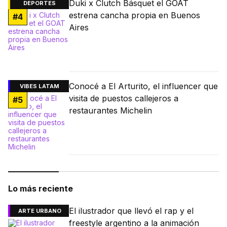
Duki x Clutch Básquet el GOAT
DEPORTES
estrena cancha propia en Buenos
#
4
Aires
Conocé a El Arturito, el influencer que
VIBES LATAM
visita de puestos callejeros a
#
5
restaurantes Michelin
Lo más reciente
El ilustrador que llevó el rap y el
ARTE URBANO
freestyle argentino a la animación