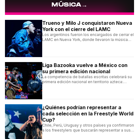
→
MÚSICA
Trueno y Milo J conquistaron Nueva
York con el cierre del LAMC
Los argentinos fueron los encargados de cerrar el
LAMC en Nueva York, donde llevaron la música
urbana argentina a uno de los escenarios más
emblemáticos.
Liga Bazooka vuelve a México con
su primera edición nacional
La competencia de batallas escritas celebrará su
primera edición nacional en territorio azteca:
conocé la cartelera, la fecha y cómo conseguir
entradas.
¿Quiénes podrían representar a
cada selección en la Freestyle World
Cup?
Chile, Perú, Uruguay y otros países ya confirmaron
a los freestylers que buscarán representar a sus
selecciones en el torneo organizado por Urban