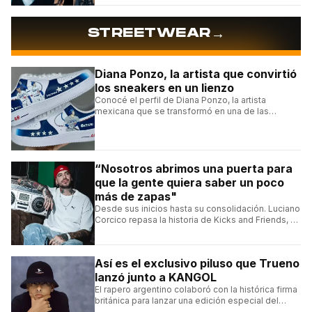
Roosters.
→
STREETWEAR
Diana Ponzo, la artista que convirtió
los sneakers en un lienzo
Conocé el perfil de Diana Ponzo, la artista
mexicana que se transformó en una de las
grandes referentes de la customización de
sneakers en Latinoamérica.
“Nosotros abrimos una puerta para
que la gente quiera saber un poco
más de zapas"
Desde sus inicios hasta su consolidación. Luciano
Corcico repasa la historia de Kicks and Friends, el
proyecto que transformó la cultura sneaker en
Argentina.
Así es el exclusivo piluso que Trueno
lanzó junto a KANGOL
El rapero argentino colaboró con la histórica firma
británica para lanzar una edición especial del
clásico Bermuda Casual.