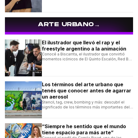
→
ARTE URBANO
El ilustrador que llevó el rap y el
freestyle argentino a la animación
Conocé a Biscarrita, el ilustrador que convirtió
momentos icónicos de El Quinto Escalón, Red Bull
Batalla y Liga Bazooka en piezas de animación.
Los términos del arte urbano que
tenés que conocer antes de agarrar
un aerosol
Stencil, tag, crew, bombing y más: descubrí el
significado de los términos más importantes del
arte urbano y el muralismo.
“Siempre he sentido que el mundo
tiene espacio para más arte”
Conocé el perfil de Camila Ricart, una de las