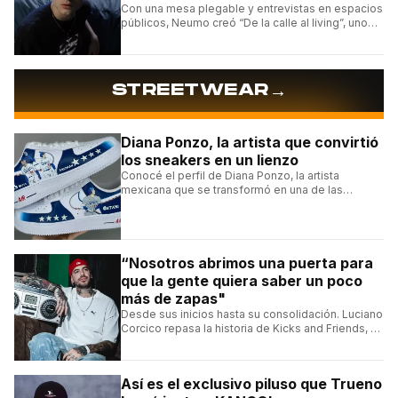
Con una mesa plegable y entrevistas en espacios
públicos, Neumo creó “De la calle al living”, uno
de los formatos más virales de las redes
argentinas.
→
STREETWEAR
Diana Ponzo, la artista que convirtió
los sneakers en un lienzo
Conocé el perfil de Diana Ponzo, la artista
mexicana que se transformó en una de las
grandes referentes de la customización de
sneakers en Latinoamérica.
“Nosotros abrimos una puerta para
que la gente quiera saber un poco
más de zapas"
Desde sus inicios hasta su consolidación. Luciano
Corcico repasa la historia de Kicks and Friends, el
proyecto que transformó la cultura sneaker en
Argentina.
Así es el exclusivo piluso que Trueno