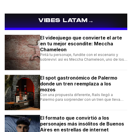
→
VIBES LATAM
El videojuego que convierte el arte
en tu mejor escondite: Meccha
Chameleon
Pintá tu personaje, fundite con el escenario y
sobreviví: así es Meccha Chameleon, uno de los
videojuegos independientes del momento.
El spot gastronómico de Palermo
donde un tren reemplaza a los
mozos
Con una propuesta diferente, Rails llegó a
Palermo para sorprender con un tren que lleva
cada pedido hasta la mesa y una carta de
hamburguesas, sándwiches y más.
El formato que convirtió a los
personajes más insólitos de Buenos
Aires en estrellas de internet