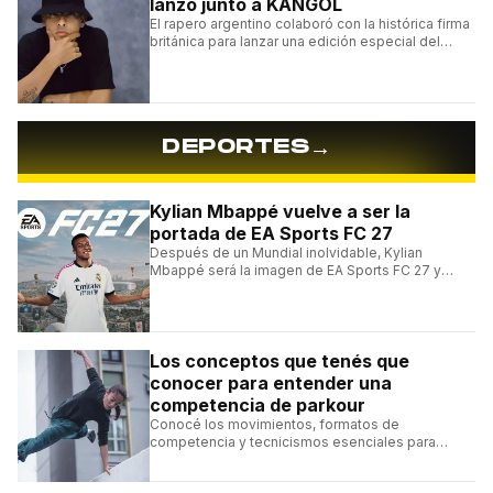
lanzó junto a KANGOL
El rapero argentino colaboró con la histórica firma
británica para lanzar una edición especial del
clásico Bermuda Casual.
→
DEPORTES
Kylian Mbappé vuelve a ser la
portada de EA Sports FC 27
Después de un Mundial inolvidable, Kylian
Mbappé será la imagen de EA Sports FC 27 y
alcanzará un récord histórico dentro de la
franquicia.
Los conceptos que tenés que
conocer para entender una
competencia de parkour
Conocé los movimientos, formatos de
competencia y tecnicismos esenciales para
seguir una competencia de parkour sin perderte
ningún detalle.