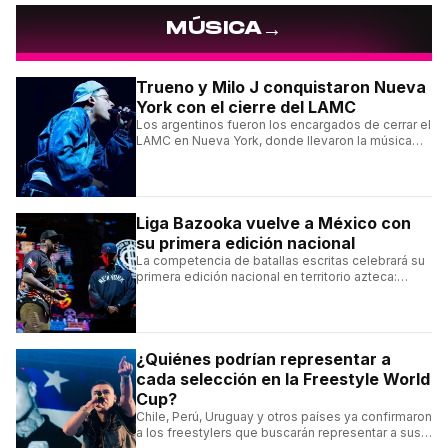
→
MÚSICA
Trueno y Milo J conquistaron Nueva
York con el cierre del LAMC
Los argentinos fueron los encargados de cerrar el
LAMC en Nueva York, donde llevaron la música
urbana argentina a uno de los escenarios más
emblemáticos.
Liga Bazooka vuelve a México con
su primera edición nacional
La competencia de batallas escritas celebrará su
primera edición nacional en territorio azteca:
conocé la cartelera, la fecha y cómo conseguir
entradas.
¿Quiénes podrían representar a
cada selección en la Freestyle World
Cup?
Chile, Perú, Uruguay y otros países ya confirmaron
a los freestylers que buscarán representar a sus