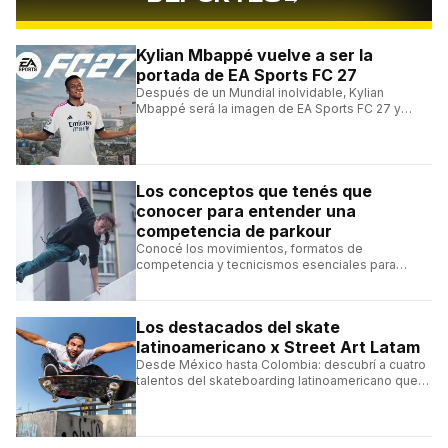
Kylian Mbappé vuelve a ser la
portada de EA Sports FC 27
Después de un Mundial inolvidable, Kylian
Mbappé será la imagen de EA Sports FC 27 y
alcanzará un récord histórico dentro de la
franquicia.
Los conceptos que tenés que
conocer para entender una
competencia de parkour
Conocé los movimientos, formatos de
competencia y tecnicismos esenciales para
seguir una competencia de parkour sin perderte
ningún detalle.
Los destacados del skate
latinoamericano x Street Art Latam
Desde México hasta Colombia: descubrí a cuatro
talentos del skateboarding latinoamericano que
se destacan por sus trucos y su estilo sobre la
tabla.