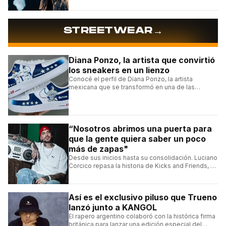
selecciones en el torneo organizado por Urban
Roosters.
→
STREETWEAR
Diana Ponzo, la artista que convirtió
los sneakers en un lienzo
Conocé el perfil de Diana Ponzo, la artista
mexicana que se transformó en una de las
grandes referentes de la customización de
sneakers en Latinoamérica.
“Nosotros abrimos una puerta para
que la gente quiera saber un poco
más de zapas"
Desde sus inicios hasta su consolidación. Luciano
Corcico repasa la historia de Kicks and Friends, el
proyecto que transformó la cultura sneaker en
Argentina.
Así es el exclusivo piluso que Trueno
lanzó junto a KANGOL
El rapero argentino colaboró con la histórica firma
británica para lanzar una edición especial del