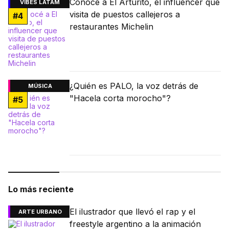
Conocé a El Arturito, el influencer que
VIBES LATAM
visita de puestos callejeros a
#
4
restaurantes Michelin
¿Quién es PALO, la voz detrás de
MÚSICA
"Hacela corta morocho"?
#
5
Lo más reciente
El ilustrador que llevó el rap y el
ARTE URBANO
freestyle argentino a la animación