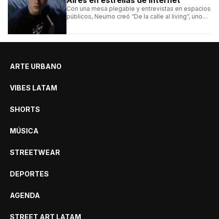
Con una mesa plegable y entrevistas en espacios
públicos, Neumo creó “De la calle al living”, uno
de los formatos más virales de las redes
argentinas.
ARTE URBANO
VIBES LATAM
SHORTS
MÚSICA
STREETWEAR
DEPORTES
AGENDA
STREET ART LATAM