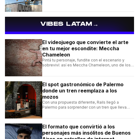
tabla.
→
VIBES LATAM
El videojuego que convierte el arte
en tu mejor escondite: Meccha
Chameleon
Pintá tu personaje, fundite con el escenario y
sobreviví: así es Meccha Chameleon, uno de los
videojuegos independientes del momento.
El spot gastronómico de Palermo
donde un tren reemplaza a los
mozos
Con una propuesta diferente, Rails llegó a
Palermo para sorprender con un tren que lleva
cada pedido hasta la mesa y una carta de
hamburguesas, sándwiches y más.
El formato que convirtió a los
personajes más insólitos de Buenos
Aires en estrellas de internet