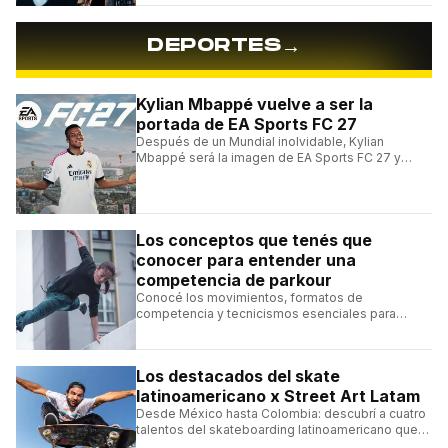
Roosters.
→
DEPORTES
Kylian Mbappé vuelve a ser la
portada de EA Sports FC 27
Después de un Mundial inolvidable, Kylian
Mbappé será la imagen de EA Sports FC 27 y
alcanzará un récord histórico dentro de la
franquicia.
Los conceptos que tenés que
conocer para entender una
competencia de parkour
Conocé los movimientos, formatos de
competencia y tecnicismos esenciales para
seguir una competencia de parkour sin perderte
ningún detalle.
Los destacados del skate
latinoamericano x Street Art Latam
Desde México hasta Colombia: descubrí a cuatro
talentos del skateboarding latinoamericano que
se destacan por sus trucos y su estilo sobre la