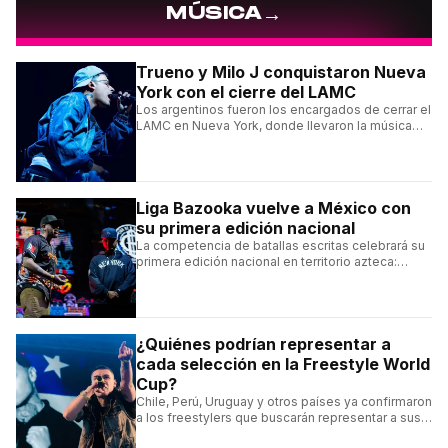
→
MÚSICA
Trueno y Milo J conquistaron Nueva
York con el cierre del LAMC
Los argentinos fueron los encargados de cerrar el
LAMC en Nueva York, donde llevaron la música
urbana argentina a uno de los escenarios más
emblemáticos.
Liga Bazooka vuelve a México con
su primera edición nacional
La competencia de batallas escritas celebrará su
primera edición nacional en territorio azteca:
conocé la cartelera, la fecha y cómo conseguir
entradas.
¿Quiénes podrían representar a
cada selección en la Freestyle World
Cup?
Chile, Perú, Uruguay y otros países ya confirmaron
a los freestylers que buscarán representar a sus
selecciones en el torneo organizado por Urban