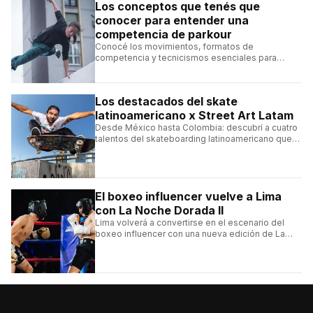
Los conceptos que tenés que
conocer para entender una
competencia de parkour
Conocé los movimientos, formatos de
competencia y tecnicismos esenciales para
seguir una competencia de parkour sin perderte
ningún detalle.
Los destacados del skate
latinoamericano x Street Art Latam
Desde México hasta Colombia: descubrí a cuatro
talentos del skateboarding latinoamericano que
se destacan por sus trucos y su estilo sobre la
tabla.
El boxeo influencer vuelve a Lima
con La Noche Dorada II
Lima volverá a convertirse en el escenario del
boxeo influencer con una nueva edición de La
Noche Dorada de El Zein.