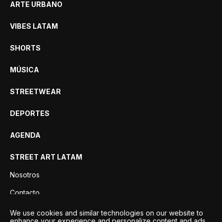
ARTE URBANO
VIBES LATAM
SHORTS
MÚSICA
STREETWEAR
DEPORTES
AGENDA
STREET ART LATAM
Nosotros
Contacto
Privacidad
We use cookies and similar technologies on our website to
enhance your experience and personalize content and ads.