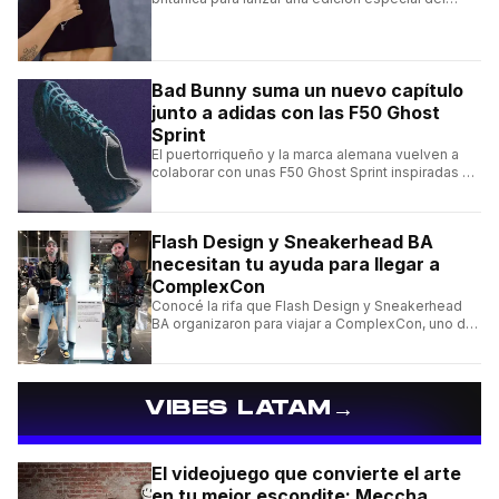
clásico Bermuda Casual.
Bad Bunny suma un nuevo capítulo
junto a adidas con las F50 Ghost
Sprint
El puertorriqueño y la marca alemana vuelven a
colaborar con unas F50 Ghost Sprint inspiradas en
Puerto Rico y una de las franquicias más icónicas
del fútbol.
Flash Design y Sneakerhead BA
necesitan tu ayuda para llegar a
ComplexCon
Conocé la rifa que Flash Design y Sneakerhead
BA organizaron para viajar a ComplexCon, uno de
los eventos más importantes del mundo sneaker.
→
VIBES LATAM
El videojuego que convierte el arte
en tu mejor escondite: Meccha