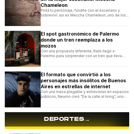
Chameleon
Pintá tu personaje, fundite con el escenario y
sobreviví: así es Meccha Chameleon, uno de los
videojuegos independientes del momento.
El spot gastronómico de Palermo
donde un tren reemplaza a los
mozos
Con una propuesta diferente, Rails llegó a
Palermo para sorprender con un tren que lleva
cada pedido hasta la mesa y una carta de
hamburguesas, sándwiches y más.
El formato que convirtió a los
personajes más insólitos de Buenos
Aires en estrellas de internet
Con una mesa plegable y entrevistas en espacios
públicos, Neumo creó “De la calle al living”, uno
de los formatos más virales de las redes
argentinas.
→
DEPORTES