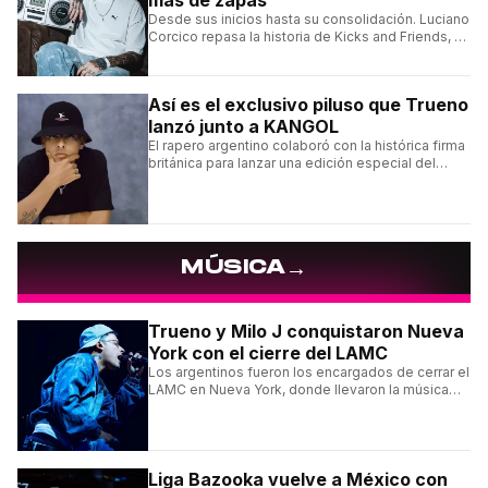
Desde sus inicios hasta su consolidación. Luciano
Corcico repasa la historia de Kicks and Friends, el
proyecto que transformó la cultura sneaker en
Argentina.
Así es el exclusivo piluso que Trueno
lanzó junto a KANGOL
El rapero argentino colaboró con la histórica firma
británica para lanzar una edición especial del
clásico Bermuda Casual.
→
MÚSICA
Trueno y Milo J conquistaron Nueva
York con el cierre del LAMC
Los argentinos fueron los encargados de cerrar el
LAMC en Nueva York, donde llevaron la música
urbana argentina a uno de los escenarios más
emblemáticos.
Liga Bazooka vuelve a México con