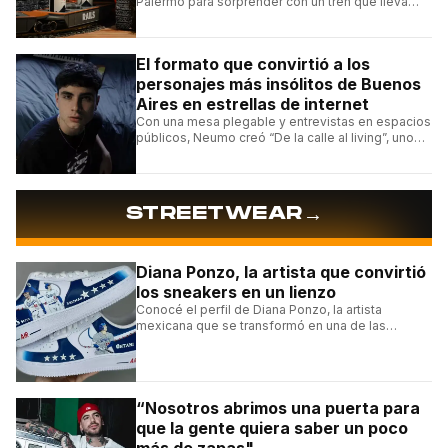
Palermo para sorprender con un tren que lleva
cada pedido hasta la mesa y una carta de
hamburguesas, sándwiches y más.
El formato que convirtió a los
personajes más insólitos de Buenos
Aires en estrellas de internet
Con una mesa plegable y entrevistas en espacios
públicos, Neumo creó “De la calle al living”, uno
de los formatos más virales de las redes
argentinas.
→
STREETWEAR
Diana Ponzo, la artista que convirtió
los sneakers en un lienzo
Conocé el perfil de Diana Ponzo, la artista
mexicana que se transformó en una de las
grandes referentes de la customización de
sneakers en Latinoamérica.
“Nosotros abrimos una puerta para
que la gente quiera saber un poco
más de zapas"