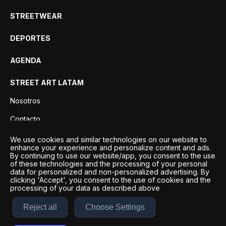
STREETWEAR
DEPORTES
AGENDA
STREET ART LATAM
Nosotros
Contacto
Privacidad
We use cookies and similar technologies on our website to
enhance your experience and personalize content and ads.
By continuing to use our website/app, you consent to the use
of these technologies and the processing of your personal
data for personalized and non-personalized advertising. By
clicking 'Accept', you consent to the use of cookies and the
processing of your data as described above
Reject all
Choose Settings
Desarrollo por
Esto es Agencia Digital | ©
2026