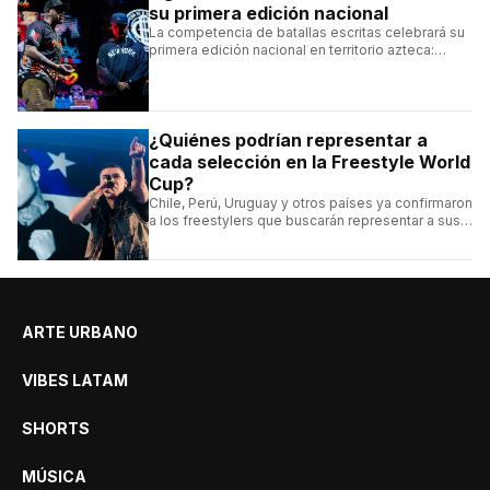
su primera edición nacional
La competencia de batallas escritas celebrará su
primera edición nacional en territorio azteca:
conocé la cartelera, la fecha y cómo conseguir
entradas.
¿Quiénes podrían representar a
cada selección en la Freestyle World
Cup?
Chile, Perú, Uruguay y otros países ya confirmaron
a los freestylers que buscarán representar a sus
selecciones en el torneo organizado por Urban
Roosters.
ARTE URBANO
VIBES LATAM
SHORTS
MÚSICA