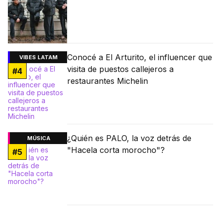
Conocé a El Arturito, el influencer que
VIBES LATAM
visita de puestos callejeros a
#
4
restaurantes Michelin
¿Quién es PALO, la voz detrás de
MÚSICA
"Hacela corta morocho"?
#
5