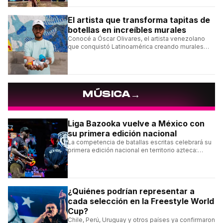
El artista que transforma tapitas de
botellas en increíbles murales
Conocé a Óscar Olivares, el artista venezolano
que conquistó Latinoamérica creando murales
con tapas recicladas.
→
MÚSICA
Liga Bazooka vuelve a México con
su primera edición nacional
La competencia de batallas escritas celebrará su
primera edición nacional en territorio azteca:
conocé la cartelera, la fecha y cómo conseguir
entradas.
¿Quiénes podrían representar a
cada selección en la Freestyle World
Cup?
Chile, Perú, Uruguay y otros países ya confirmaron