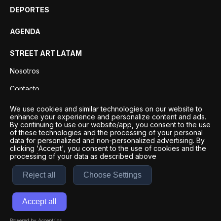
DEPORTES
AGENDA
STREET ART LATAM
Nosotros
Contacto
Privacidad
We use cookies and similar technologies on our website to
enhance your experience and personalize content and ads.
By continuing to use our website/app, you consent to the use
of these technologies and the processing of your personal
data for personalized and non-personalized advertising. By
clicking 'Accept', you consent to the use of cookies and the
processing of your data as described above
Reject all
Choose Settings
Desarrollo por
Esto es Agencia Digital | ©
2026
Accept all
Términos y condiciones
|
Políticas de privacidad
Powered by Acceptrics