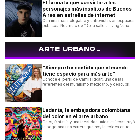
El formato que convirtió a los
personajes más insólitos de Buenos
Aires en estrellas de internet
Con una mesa plegable y entrevistas en espacios
públicos, Neumo creó “De la calle al living”, uno
de los formatos más virales de las redes
argentinas.
→
ARTE URBANO
“Siempre he sentido que el mundo
tiene espacio para más arte”
Conocé el perfil de Camila Ricart, una de las
referentes del muralismo mexicano, y descubrí
cómo construyó su estilo y sus obras más
destacadas.
Ledania, la embajadora colombiana
del color en el arte urbano
Color, fantasía y una identidad única: así construyó
la bogotana una carrera que hoy la coloca entre
las figuras femeninas más destacadas del
muralismo latino.