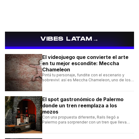
→
VIBES LATAM
El videojuego que convierte el arte
en tu mejor escondite: Meccha
Chameleon
Pintá tu personaje, fundite con el escenario y
sobreviví: así es Meccha Chameleon, uno de los
videojuegos independientes del momento.
El spot gastronómico de Palermo
donde un tren reemplaza a los
mozos
Con una propuesta diferente, Rails llegó a
Palermo para sorprender con un tren que lleva
cada pedido hasta la mesa y una carta de
hamburguesas, sándwiches y más.