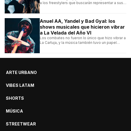
a los freestylers que buscarán representar a sus
selecciones en el torneo organizado por Urban
Roosters.
Anuel AA, Yandel y Bad Gyal: los
shows musicales que hicieron vibrar
a La Velada del Año VI
Los combates no fueron lo único que hizo vibrar a
La Cartuja, y la música también tuvo un papel
central en el evento organizado por el español
Ibai Llanos.
ARTE URBANO
VIBES LATAM
SHORTS
MÚSICA
STREETWEAR