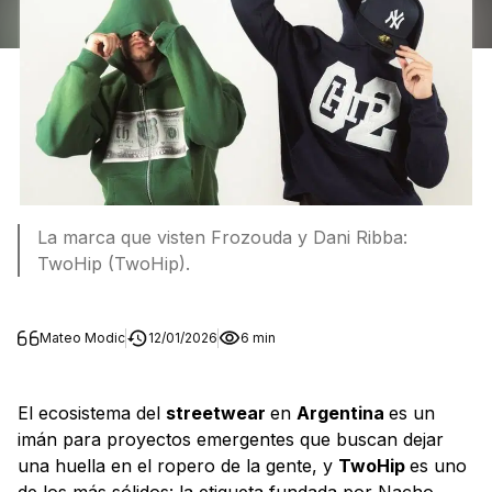
La marca que visten Frozouda y Dani Ribba:
TwoHip (TwoHip).
Mateo Modic
12/01/2026
6 min
El ecosistema del
streetwear
en
Argentina
es un
imán para proyectos emergentes que buscan dejar
una huella en el ropero de la gente, y
TwoHip
es uno
de los más sólidos: la etiqueta fundada por Nacho