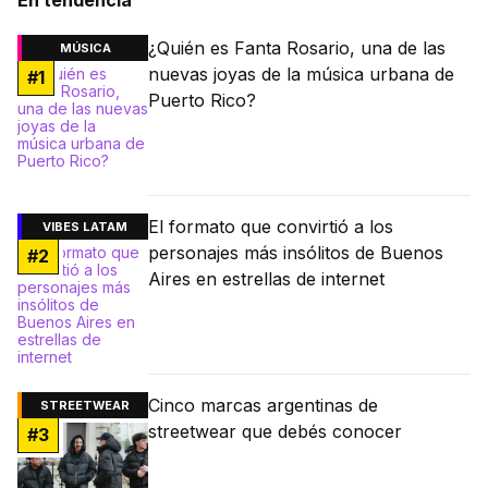
¿Quién es Fanta Rosario, una de las
MÚSICA
nuevas joyas de la música urbana de
#
1
Puerto Rico?
El formato que convirtió a los
VIBES LATAM
personajes más insólitos de Buenos
#
2
Aires en estrellas de internet
Cinco marcas argentinas de
STREETWEAR
streetwear que debés conocer
#
3