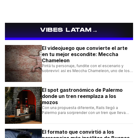
→
VIBES LATAM
El videojuego que convierte el arte
en tu mejor escondite: Meccha
Chameleon
Pintá tu personaje, fundite con el escenario y
sobreviví: así es Meccha Chameleon, uno de los
videojuegos independientes del momento.
El spot gastronómico de Palermo
donde un tren reemplaza a los
mozos
Con una propuesta diferente, Rails llegó a
Palermo para sorprender con un tren que lleva
cada pedido hasta la mesa y una carta de
hamburguesas, sándwiches y más.
El formato que convirtió a los
personajes más insólitos de Buenos