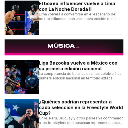
El boxeo influencer vuelve a Lima
con La Noche Dorada II
Lima volverá a convertirse en el escenario del
boxeo influencer con una nueva edición de La
Noche Dorada de El Zein.
→
MÚSICA
Liga Bazooka vuelve a México con
su primera edición nacional
La competencia de batallas escritas celebrará su
primera edición nacional en territorio azteca:
conocé la cartelera, la fecha y cómo conseguir
entradas.
¿Quiénes podrían representar a
cada selección en la Freestyle World
Cup?
Chile, Perú, Uruguay y otros países ya confirmaron
a los freestylers que buscarán representar a sus
selecciones en el torneo organizado por Urban