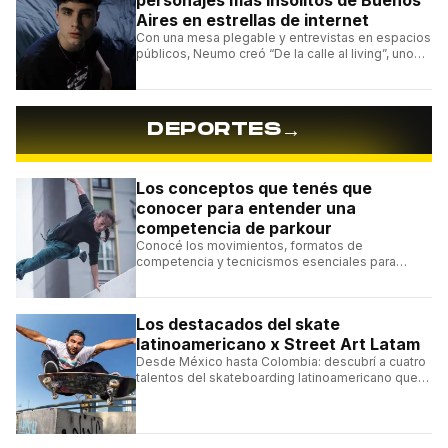
Aires en estrellas de internet
Con una mesa plegable y entrevistas en espacios
públicos, Neumo creó “De la calle al living”, uno
de los formatos más virales de las redes
argentinas.
→
DEPORTES
Los conceptos que tenés que
conocer para entender una
competencia de parkour
Conocé los movimientos, formatos de
competencia y tecnicismos esenciales para
seguir una competencia de parkour sin perderte
ningún detalle.
Los destacados del skate
latinoamericano x Street Art Latam
Desde México hasta Colombia: descubrí a cuatro
talentos del skateboarding latinoamericano que
se destacan por sus trucos y su estilo sobre la
tabla.