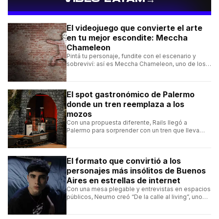
El videojuego que convierte el arte
en tu mejor escondite: Meccha
Chameleon
Pintá tu personaje, fundite con el escenario y
sobreviví: así es Meccha Chameleon, uno de los
videojuegos independientes del momento.
El spot gastronómico de Palermo
donde un tren reemplaza a los
mozos
Con una propuesta diferente, Rails llegó a
Palermo para sorprender con un tren que lleva
cada pedido hasta la mesa y una carta de
hamburguesas, sándwiches y más.
El formato que convirtió a los
personajes más insólitos de Buenos
Aires en estrellas de internet
Con una mesa plegable y entrevistas en espacios
públicos, Neumo creó “De la calle al living”, uno
de los formatos más virales de las redes
argentinas.