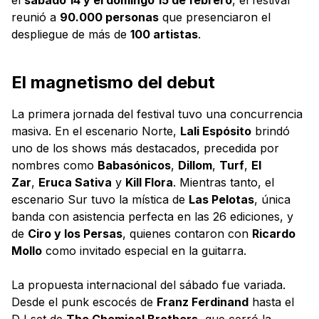
reunió a
90.000 personas
que presenciaron el
despliegue de más de
100 artistas
.
El magnetismo del debut
La primera jornada del festival tuvo una concurrencia
masiva. En el escenario Norte,
Lali Espósito
brindó
uno de los shows más destacados, precedida por
nombres como
Babasónicos
,
Dillom
,
Turf
,
El
Zar
,
Eruca Sativa
y
Kill Flora
. Mientras tanto, el
escenario Sur tuvo la mística de
Las Pelotas
, única
banda con asistencia perfecta en las 26 ediciones, y
de
Ciro y los Persas
, quienes contaron con
Ricardo
Mollo
como invitado especial en la guitarra.
La propuesta internacional del sábado fue variada.
Desde el punk escocés de
Franz Ferdinand
hasta el
DJ set de
The Chemical Brothers
, que cerró la