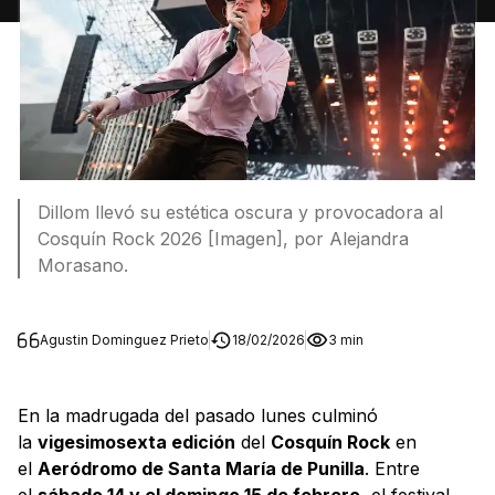
Dillom llevó su estética oscura y provocadora al
Cosquín Rock 2026 [Imagen], por Alejandra
Morasano.
Agustin Dominguez Prieto
18/02/2026
3 min
En la madrugada del pasado lunes culminó
la
vigesimosexta edición
del
Cosquín Rock
en
el
Aeródromo de Santa María de Punilla
. Entre
el
sábado 14 y el domingo 15 de febrero
, el festival