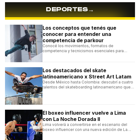
→
DEPORTES
Los conceptos que tenés que
conocer para entender una
competencia de parkour
Conocé los movimientos, formatos de
competencia y tecnicismos esenciales para
seguir una competencia de parkour sin perderte
ningún detalle.
Los destacados del skate
latinoamericano x Street Art Latam
Desde México hasta Colombia: descubrí a cuatro
talentos del skateboarding latinoamericano que
se destacan por sus trucos y su estilo sobre la
tabla.
El boxeo influencer vuelve a Lima
con La Noche Dorada II
Lima volverá a convertirse en el escenario del
boxeo influencer con una nueva edición de La
Noche Dorada de El Zein.