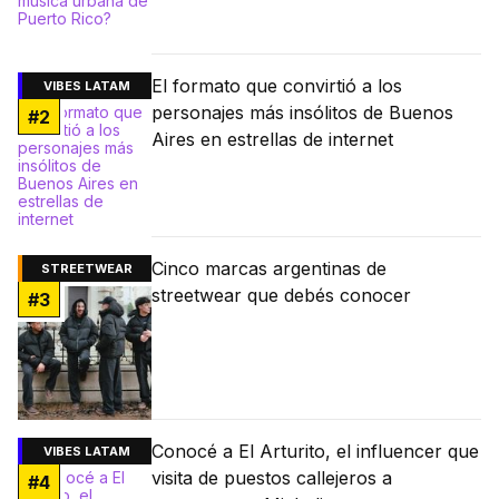
El formato que convirtió a los
VIBES LATAM
personajes más insólitos de Buenos
#
2
Aires en estrellas de internet
Cinco marcas argentinas de
STREETWEAR
streetwear que debés conocer
#
3
Conocé a El Arturito, el influencer que
VIBES LATAM
visita de puestos callejeros a
#
4