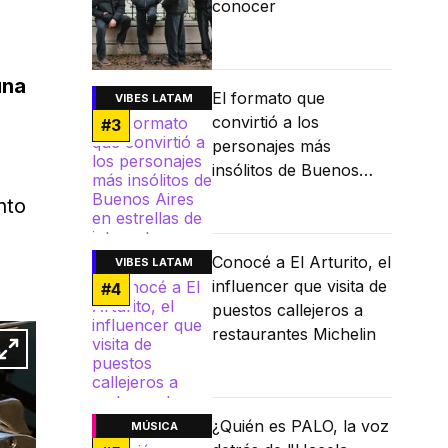
conocer
una
El formato que
VIBES LATAM
convirtió a los
#
3
personajes más
insólitos de Buenos
Aires en estrellas de
nto
internet
Conocé a El Arturito, el
VIBES LATAM
influencer que visita de
#
4
puestos callejeros a
restaurantes Michelin
¿Quién es PALO, la voz
MÚSICA