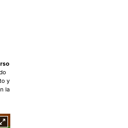
erso
ndo
to y
n la