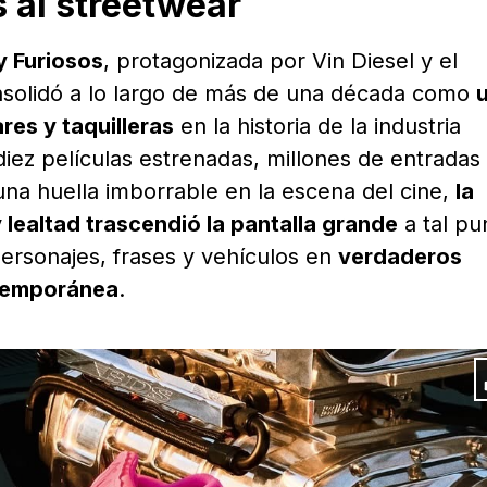
 al streetwear
y Furiosos
, protagonizada por Vin Diesel y el
nsolidó a lo largo de más de una década como
res y taquilleras
en la historia de la industria
iez películas estrenadas, millones de entradas
na huella imborrable en la escena del cine,
la
y lealtad trascendió la pantalla grande
a tal pu
personajes, frases y vehículos en
verdaderos
ntemporánea
.