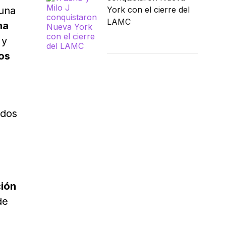
 una
York con el cierre del
LAMC
na
 y
tos
idos
ción
de