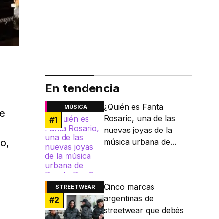
En tendencia
¿Quién es Fanta
MÚSICA
de
Rosario, una de las
#
1
nuevas joyas de la
ño,
música urbana de
Puerto Rico?
Cinco marcas
STREETWEAR
argentinas de
#
2
streetwear que debés