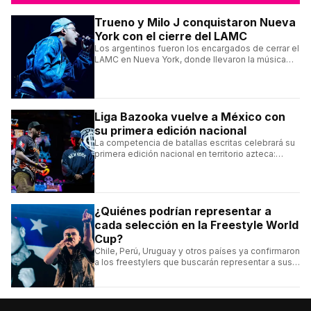
Trueno y Milo J conquistaron Nueva
York con el cierre del LAMC
Los argentinos fueron los encargados de cerrar el
LAMC en Nueva York, donde llevaron la música
urbana argentina a uno de los escenarios más
emblemáticos.
Liga Bazooka vuelve a México con
su primera edición nacional
La competencia de batallas escritas celebrará su
primera edición nacional en territorio azteca:
conocé la cartelera, la fecha y cómo conseguir
entradas.
¿Quiénes podrían representar a
cada selección en la Freestyle World
Cup?
Chile, Perú, Uruguay y otros países ya confirmaron
a los freestylers que buscarán representar a sus
selecciones en el torneo organizado por Urban
Roosters.