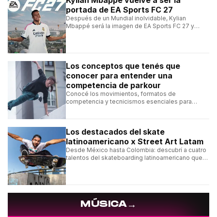
Kylian Mbappé vuelve a ser la
portada de EA Sports FC 27
Después de un Mundial inolvidable, Kylian
Mbappé será la imagen de EA Sports FC 27 y
alcanzará un récord histórico dentro de la
franquicia.
Los conceptos que tenés que
conocer para entender una
competencia de parkour
Conocé los movimientos, formatos de
competencia y tecnicismos esenciales para
seguir una competencia de parkour sin perderte
ningún detalle.
Los destacados del skate
latinoamericano x Street Art Latam
Desde México hasta Colombia: descubrí a cuatro
talentos del skateboarding latinoamericano que
se destacan por sus trucos y su estilo sobre la
tabla.
→
MÚSICA