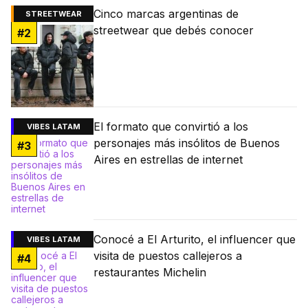
Cinco marcas argentinas de
STREETWEAR
streetwear que debés conocer
#
2
El formato que convirtió a los
VIBES LATAM
personajes más insólitos de Buenos
#
3
Aires en estrellas de internet
Conocé a El Arturito, el influencer que
VIBES LATAM
visita de puestos callejeros a
#
4
restaurantes Michelin