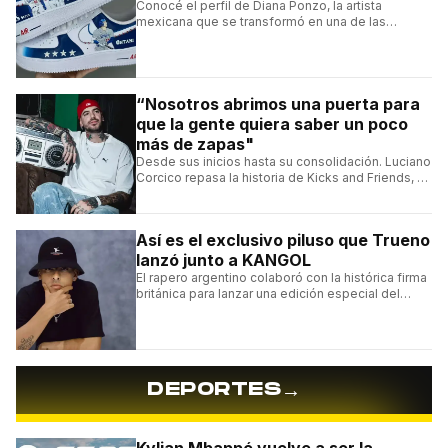
Conocé el perfil de Diana Ponzo, la artista
mexicana que se transformó en una de las
grandes referentes de la customización de
sneakers en Latinoamérica.
“Nosotros abrimos una puerta para
que la gente quiera saber un poco
más de zapas"
Desde sus inicios hasta su consolidación. Luciano
Corcico repasa la historia de Kicks and Friends, el
proyecto que transformó la cultura sneaker en
Argentina.
Así es el exclusivo piluso que Trueno
lanzó junto a KANGOL
El rapero argentino colaboró con la histórica firma
británica para lanzar una edición especial del
clásico Bermuda Casual.
→
DEPORTES