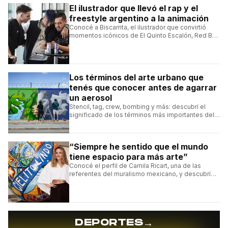
El ilustrador que llevó el rap y el
freestyle argentino a la animación
Conocé a Biscarrita, el ilustrador que convirtió
momentos icónicos de El Quinto Escalón, Red Bull
Batalla y Liga Bazooka en piezas de animación.
Los términos del arte urbano que
tenés que conocer antes de agarrar
un aerosol
Stencil, tag, crew, bombing y más: descubrí el
significado de los términos más importantes del
arte urbano y el muralismo.
“Siempre he sentido que el mundo
tiene espacio para más arte”
Conocé el perfil de Camila Ricart, una de las
referentes del muralismo mexicano, y descubrí
cómo construyó su estilo y sus obras más
destacadas.
→
DEPORTES