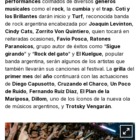
performances
colmados de diversos
géneros
musicales
como el
rock
, la
cumbia
y el
trap
.
Coti y
los Brillantes
darán inicio y
Turf
, reconocida banda
de rock argentina encabezada por
Joaquín Levinton
,
Cindy Cats
,
Zorrito Von Quintiero
, quien tocará en
reiteradas ocasiones,
Favio Posca
,
Ratones
Paranoicos
, grupo autor de éxitos como “
Sigue
girando
” y “
Rock del gato
” y
El Kuelgue
, popular
banda argentina, serán algunos de los artistas que
también llevarán sus canciones al festival. La
grilla
del
primer mes
del
año
continuará con las actuaciones
de
Diego Capusotto
,
Cruzando el Charco
,
Un Poco
de Ruido
,
Fernando Ruiz Díaz
,
El Plan de la
Mariposa
,
Dillom
, uno de los íconos de la nueva ola
de músicos argentinos, y
Trotsky Vengarán
.