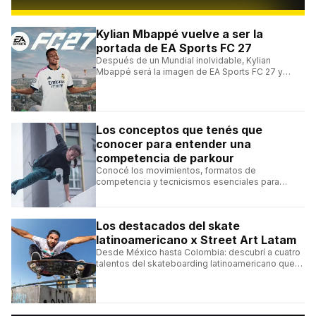
Kylian Mbappé vuelve a ser la
portada de EA Sports FC 27
Después de un Mundial inolvidable, Kylian
Mbappé será la imagen de EA Sports FC 27 y
alcanzará un récord histórico dentro de la
franquicia.
Los conceptos que tenés que
conocer para entender una
competencia de parkour
Conocé los movimientos, formatos de
competencia y tecnicismos esenciales para
seguir una competencia de parkour sin perderte
ningún detalle.
Los destacados del skate
latinoamericano x Street Art Latam
Desde México hasta Colombia: descubrí a cuatro
talentos del skateboarding latinoamericano que
se destacan por sus trucos y su estilo sobre la
tabla.