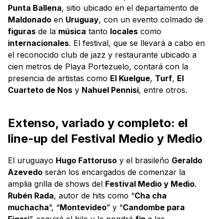
Punta Ballena
, sitio ubicado en el departamento de
Maldonado
en
Uruguay
, con un evento colmado de
figuras
de la
música
tanto
locales
como
internacionales
. El festival, que se llevará a cabo en
el reconocido club de jazz y restaurante ubicado a
cien metros de Playa Portezuelo, contará con la
presencia de artistas como
El Kuelgue
,
Turf
,
El
Cuarteto de Nos
y
Nahuel Pennisi
, entre otros.
Extenso, variado y completo: el
line-up del Festival Medio y Medio
El uruguayo
Hugo Fattoruso
y el brasileño
Geraldo
Azevedo
serán los encargados de comenzar la
amplia grilla de shows del
Festival Medio y Medio
.
Rubén Rada
, autor de hits como “
Cha cha
muchacha
”, “
Montevideo
” y “
Candombe para
Figari
”, seguirá el hilo y le pondrá
fin
a las