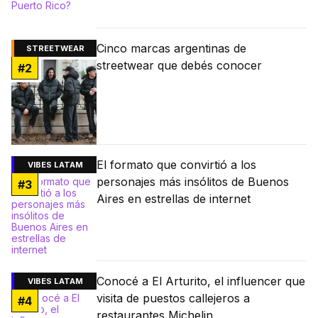
Cinco marcas argentinas de
STREETWEAR
streetwear que debés conocer
#
2
El formato que convirtió a los
VIBES LATAM
personajes más insólitos de Buenos
#
3
Aires en estrellas de internet
Conocé a El Arturito, el influencer que
VIBES LATAM
visita de puestos callejeros a
#
4
restaurantes Michelin