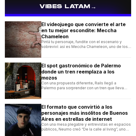
→
VIBES LATAM
El videojuego que convierte el arte
en tu mejor escondite: Meccha
Chameleon
Pintá tu personaje, fundite con el escenario y
sobreviví: así es Meccha Chameleon, uno de los
videojuegos independientes del momento.
El spot gastronómico de Palermo
donde un tren reemplaza a los
mozos
Con una propuesta diferente, Rails llegó a
Palermo para sorprender con un tren que lleva
cada pedido hasta la mesa y una carta de
hamburguesas, sándwiches y más.
El formato que convirtió a los
personajes más insólitos de Buenos
Aires en estrellas de internet
Con una mesa plegable y entrevistas en espacios
públicos, Neumo creó “De la calle al living”, uno
de los formatos más virales de las redes