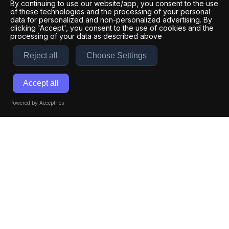
By continuing to use our website/app, you consent to the use
of these technologies and the processing of your personal
data for personalized and non-personalized advertising. By
clicking 'Accept', you consent to the use of cookies and the
processing of your data as described above
Reject all
Choose Settings
Accept all
Powered by Acceptrics
ARTE URBANO