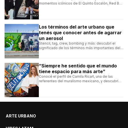
momentos icónicos de El Quinto Escalón, Red Bull
Batalla y Liga Bazooka en piezas de animación.
Los términos del arte urbano que
tenés que conocer antes de agarrar
un aerosol
Stencil, tag, crew, bombing y más: descubrí el
significado de los términos más importantes del
arte urbano y el muralismo.
“Siempre he sentido que el mundo
tiene espacio para más arte”
Conocé el perfil de Camila Ricart, una de las
referentes del muralismo mexicano, y descubrí
cómo construyó su estilo y sus obras más
destacadas.
ARTE URBANO