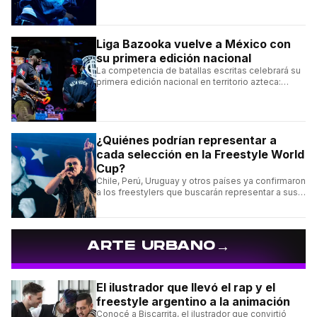
emblemáticos.
Liga Bazooka vuelve a México con
su primera edición nacional
La competencia de batallas escritas celebrará su
primera edición nacional en territorio azteca:
conocé la cartelera, la fecha y cómo conseguir
entradas.
¿Quiénes podrían representar a
cada selección en la Freestyle World
Cup?
Chile, Perú, Uruguay y otros países ya confirmaron
a los freestylers que buscarán representar a sus
selecciones en el torneo organizado por Urban
Roosters.
→
ARTE URBANO
El ilustrador que llevó el rap y el
freestyle argentino a la animación
Conocé a Biscarrita, el ilustrador que convirtió