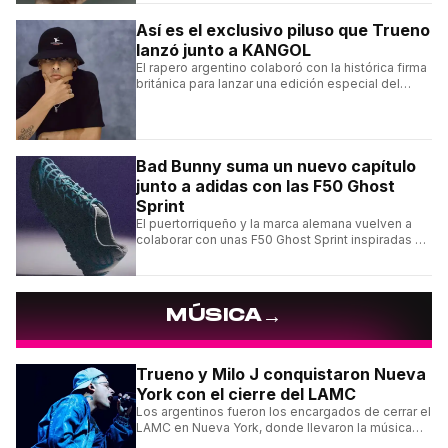
Así es el exclusivo piluso que Trueno
lanzó junto a KANGOL
El rapero argentino colaboró con la histórica firma
británica para lanzar una edición especial del
clásico Bermuda Casual.
Bad Bunny suma un nuevo capítulo
junto a adidas con las F50 Ghost
Sprint
El puertorriqueño y la marca alemana vuelven a
colaborar con unas F50 Ghost Sprint inspiradas en
Puerto Rico y una de las franquicias más icónicas
del fútbol.
→
MÚSICA
Trueno y Milo J conquistaron Nueva
York con el cierre del LAMC
Los argentinos fueron los encargados de cerrar el
LAMC en Nueva York, donde llevaron la música
urbana argentina a uno de los escenarios más