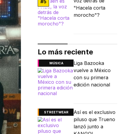
voz detrás de
#
5
"Hacela corta
morocho"?
Lo más reciente
Liga Bazooka
MÚSICA
vuelve a México
con su primera
edición nacional
Así es el exclusivo
STREETWEAR
piluso que Trueno
lanzó junto a
KANGOL