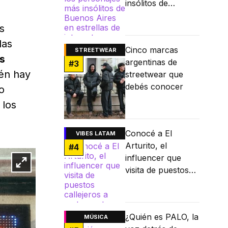
insólitos de
Buenos Aires en
s
estrellas de
internet
las
Cinco marcas
STREETWEAR
as
argentinas de
#
3
én hay
streetwear que
debés conocer
o
 los
Conocé a El
VIBES LATAM
Arturito, el
#
4
influencer que
visita de puestos
callejeros a
restaurantes
Michelin
¿Quién es PALO, la
MÚSICA