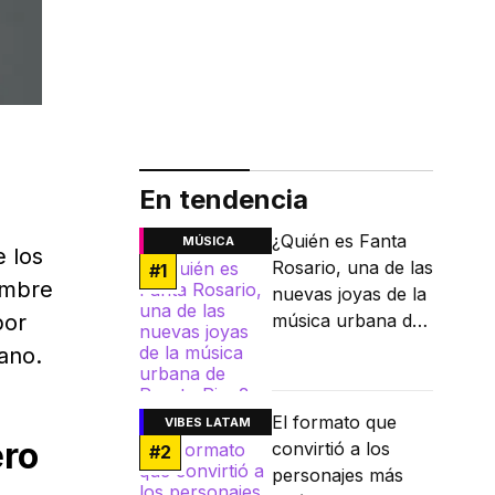
En tendencia
¿Quién es Fanta
MÚSICA
 los
Rosario, una de las
#
1
ombre
nuevas joyas de la
por
música urbana de
Puerto Rico?
ano.
El formato que
VIBES LATAM
ero
convirtió a los
#
2
personajes más