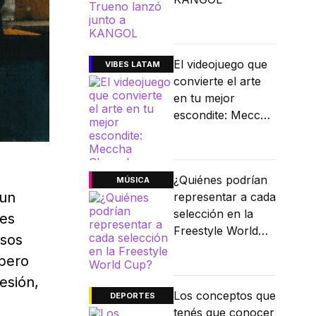
El videojuego que
VIBES LATAM
convierte el arte
en tu mejor
escondite: Meccha
Chameleon
¿Quiénes podrían
MÚSICA
 un
representar a cada
selección en la
nes
Freestyle World
rsos
Cup?
 pero
esión,
Los conceptos que
DEPORTES
tenés que conocer