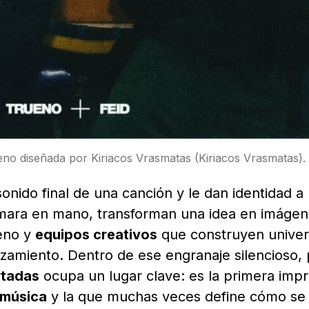
eno diseñada por Kiriacos Vrasmatas (Kiriacos Vrasmatas).
onido final de una canción y le dan identidad a
mara en mano, transforman una idea en imáge
reno y
equipos creativos
que construyen unive
nzamiento. Dentro de ese engranaje silencioso,
rtadas
ocupa un lugar clave: es la primera impr
 música
y la que muchas veces define cómo se