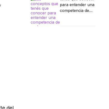
s
para entender una
competencia de
.
parkour
te del