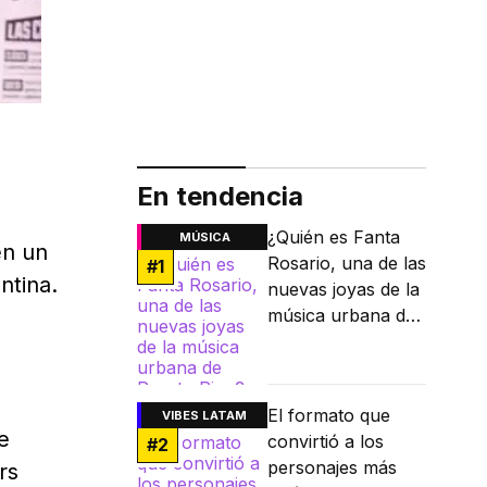
En tendencia
¿Quién es Fanta
MÚSICA
en un
Rosario, una de las
#
1
ntina.
nuevas joyas de la
música urbana de
Puerto Rico?
El formato que
VIBES LATAM
e
convirtió a los
#
2
personajes más
rs