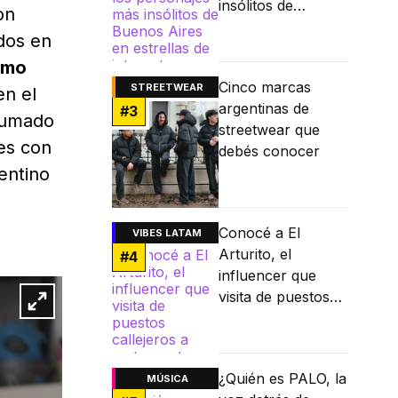
insólitos de
on
Buenos Aires en
dos en
estrellas de
omo
internet
Cinco marcas
STREETWEAR
en el
argentinas de
#
3
 sumado
streetwear que
nes con
debés conocer
gentino
Conocé a El
VIBES LATAM
Arturito, el
#
4
influencer que
visita de puestos
callejeros a
restaurantes
Michelin
¿Quién es PALO, la
MÚSICA