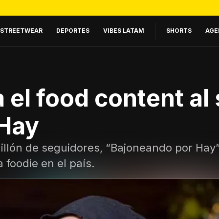
STREETWEAR
DEPORTES
VIBES LATAM
SHORTS
AGE
a el food content al 
 Hay
llón de seguidores, “Bajoneando por Hay”
 foodie en el país.