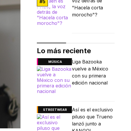
voz detrás de
#
5
"Hacela corta
morocho"?
Lo más reciente
Liga Bazooka
MÚSICA
vuelve a México
con su primera
edición nacional
Así es el exclusivo
STREETWEAR
piluso que Trueno
lanzó junto a
KANGOL