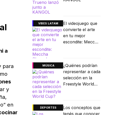
El videojuego que
VIBES LATAM
al
convierte el arte
en tu mejor
escondite: Meccha
Chameleon
ni a
¿Quiénes podrían
y para
MÚSICA
representar a cada
mo
selección en la
ones
Freestyle World
ar y
Cup?
ña,
do” en
Los conceptos que
DEPORTES
cocinar
tenés que conocer