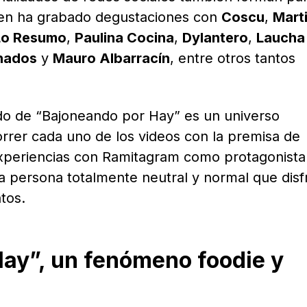
ien ha grabado degustaciones con
Coscu
,
Marti
Lo Resumo
,
Paulina Cocina
,
Dylantero
,
Laucha
nados
y
Mauro Albarracín
, entre otros tantos
ido de “Bajoneando por Hay” es un universo
orrer cada uno de los videos con la premisa de
xperiencias con Ramitagram como protagonista
na persona totalmente neutral y normal que disf
tos.
ay”, un fenómeno foodie y