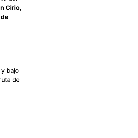
n Cirio
,
 de
 y bajo
ruta de