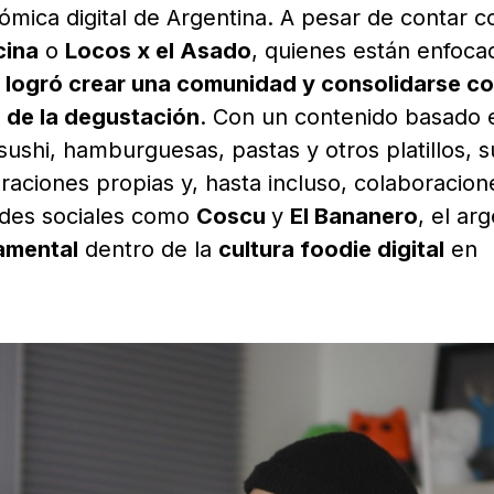
nómica digital de Argentina. A pesar de contar c
cina
o
Locos x el Asado
, quienes están enfoca
 logró crear una comunidad y consolidarse c
e de la degustación
. Con un contenido basado 
ushi, hamburguesas, pastas y otros platillos,
araciones propias y, hasta incluso, colaboracio
edes sociales como
Coscu
y
El Bananero
, el ar
damental
dentro de la
cultura foodie digital
en