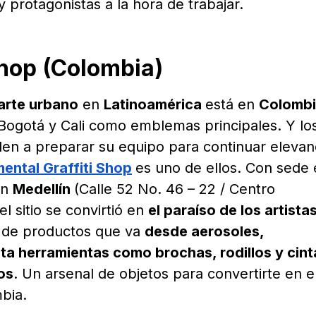
y protagonistas a la hora de trabajar.
Shop (Colombia)
arte urbano
en
Latinoamérica
está en
Colomb
Bogotá y Cali como emblemas principales. Y lo
den a preparar su equipo para continuar eleva
ental Graffiti Shop
es uno de ellos. Con sede
en
Medellín
(Calle 52 No. 46 – 22 / Centro
l sitio se convirtió en
el paraíso de los artista
 de productos que va
desde aerosoles,
a herramientas como brochas, rodillos y cint
os
. Un arsenal de objetos para convertirte en e
bia.