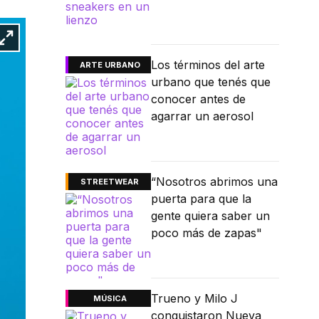
Los términos del arte
ARTE URBANO
urbano que tenés que
conocer antes de
agarrar un aerosol
“Nosotros abrimos una
STREETWEAR
puerta para que la
gente quiera saber un
poco más de zapas"
Trueno y Milo J
MÚSICA
conquistaron Nueva