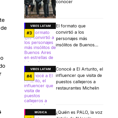
conocer
te
El formato que
VIBES LATAM
 de
convirtió a los
#
3
personajes más
insólitos de Buenos
Aires en estrellas de
lo
internet
ido
Conocé a El Arturito, el
VIBES LATAM
r
influencer que visita de
#
4
puestos callejeros a
restaurantes Michelin
s
¿Quién es PALO, la voz
MÚSICA