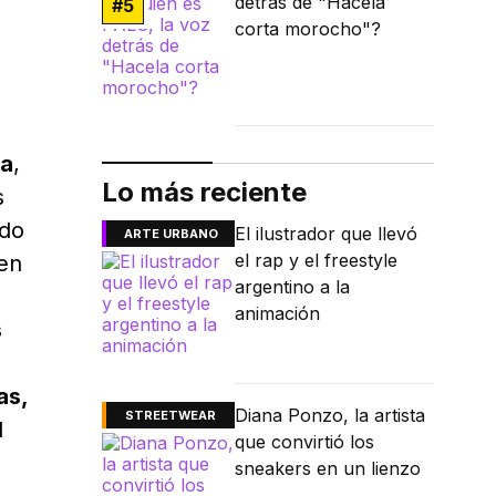
detrás de "Hacela
#
5
corta morocho"?
ia
,
Lo más reciente
s
ndo
El ilustrador que llevó
ARTE URBANO
el rap y el freestyle
 en
argentino a la
animación
s
as,
Diana Ponzo, la artista
STREETWEAR
l
que convirtió los
sneakers en un lienzo