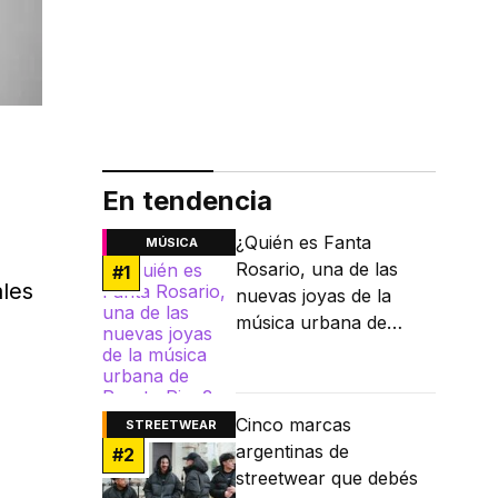
En tendencia
¿Quién es Fanta
MÚSICA
Rosario, una de las
#
1
ales
nuevas joyas de la
música urbana de
Puerto Rico?
Cinco marcas
STREETWEAR
argentinas de
#
2
streetwear que debés