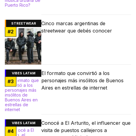
Cinco marcas argentinas de
STREETWEAR
streetwear que debés conocer
#
2
El formato que convirtió a los
VIBES LATAM
personajes más insólitos de Buenos
#
3
Aires en estrellas de internet
Conocé a El Arturito, el influencer que
VIBES LATAM
visita de puestos callejeros a
#
4