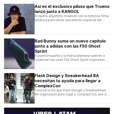
Así es el exclusivo piluso que Trueno
lanzó junto a KANGOL
El rapero argentino colaboró con la histórica firma
británica para lanzar una edición especial del
clásico Bermuda Casual.
Bad Bunny suma un nuevo capítulo
junto a adidas con las F50 Ghost
Sprint
El puertorriqueño y la marca alemana vuelven a
colaborar con unas F50 Ghost Sprint inspiradas en
Puerto Rico y una de las franquicias más icónicas
del fútbol.
Flash Design y Sneakerhead BA
necesitan tu ayuda para llegar a
ComplexCon
Conocé la rifa que Flash Design y Sneakerhead
BA organizaron para viajar a ComplexCon, uno de
los eventos más importantes del mundo sneaker.
→
VIBES LATAM