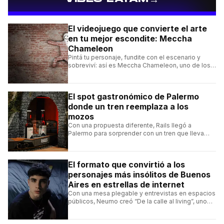
El videojuego que convierte el arte
en tu mejor escondite: Meccha
Chameleon
Pintá tu personaje, fundite con el escenario y
sobreviví: así es Meccha Chameleon, uno de los
videojuegos independientes del momento.
El spot gastronómico de Palermo
donde un tren reemplaza a los
mozos
Con una propuesta diferente, Rails llegó a
Palermo para sorprender con un tren que lleva
cada pedido hasta la mesa y una carta de
hamburguesas, sándwiches y más.
El formato que convirtió a los
personajes más insólitos de Buenos
Aires en estrellas de internet
Con una mesa plegable y entrevistas en espacios
públicos, Neumo creó “De la calle al living”, uno
de los formatos más virales de las redes
argentinas.