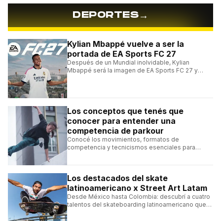
→
DEPORTES
Kylian Mbappé vuelve a ser la
portada de EA Sports FC 27
Después de un Mundial inolvidable, Kylian
Mbappé será la imagen de EA Sports FC 27 y
alcanzará un récord histórico dentro de la
franquicia.
Los conceptos que tenés que
conocer para entender una
competencia de parkour
Conocé los movimientos, formatos de
competencia y tecnicismos esenciales para
seguir una competencia de parkour sin perderte
ningún detalle.
Los destacados del skate
latinoamericano x Street Art Latam
Desde México hasta Colombia: descubrí a cuatro
talentos del skateboarding latinoamericano que
se destacan por sus trucos y su estilo sobre la
tabla.