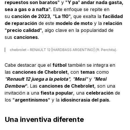
repuestos son baratos
" y "
Y pa' andar nada gasta,
sea a gas o a nafta
". Este enfoque se repite en
su
canción de 2023
, "
La 110
", que exalta la
facilidad
de reparación
de este
modelo de moto
y la
relación
"
precio calidad
", algo clave en la popularidad de
sus
canciones
.
chebrolet - RENAULT 12 [HARDBASS ARGENTINO] (ft. Perchita).
Cabe destacar que el
fútbol
también se integra en
las
canciones de Chebrolet
, con
temas
como
"
Renault 12 juega a la pelota
", "
Mesi
"
y
"
Mesi
Dembow
". Las
canciones de Chebrolet
, son una
invitación a una
fiesta popular
, una
celebración
de
los "
argentinismos
" y la
idiosincrasia del país
.
Una inventiva diferente