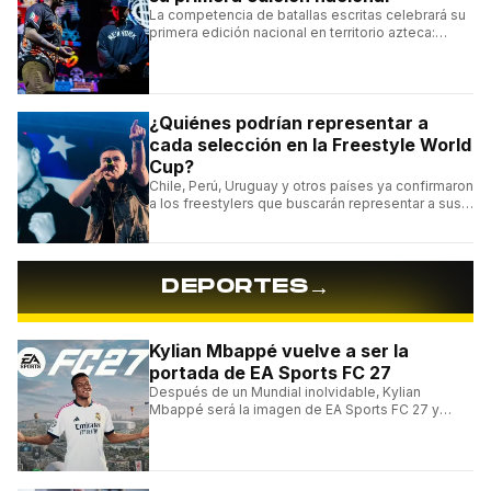
La competencia de batallas escritas celebrará su
primera edición nacional en territorio azteca:
conocé la cartelera, la fecha y cómo conseguir
entradas.
¿Quiénes podrían representar a
cada selección en la Freestyle World
Cup?
Chile, Perú, Uruguay y otros países ya confirmaron
a los freestylers que buscarán representar a sus
selecciones en el torneo organizado por Urban
Roosters.
→
DEPORTES
Kylian Mbappé vuelve a ser la
portada de EA Sports FC 27
Después de un Mundial inolvidable, Kylian
Mbappé será la imagen de EA Sports FC 27 y
alcanzará un récord histórico dentro de la
franquicia.