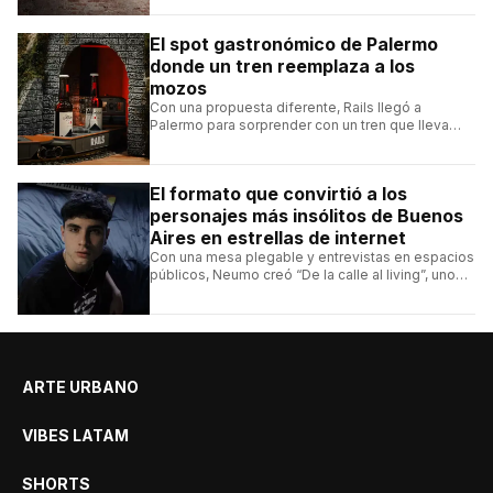
El spot gastronómico de Palermo
donde un tren reemplaza a los
mozos
Con una propuesta diferente, Rails llegó a
Palermo para sorprender con un tren que lleva
cada pedido hasta la mesa y una carta de
hamburguesas, sándwiches y más.
El formato que convirtió a los
personajes más insólitos de Buenos
Aires en estrellas de internet
Con una mesa plegable y entrevistas en espacios
públicos, Neumo creó “De la calle al living”, uno
de los formatos más virales de las redes
argentinas.
ARTE URBANO
VIBES LATAM
SHORTS