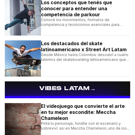
Los conceptos que tenés que
conocer para entender una
competencia de parkour
Conocé los movimientos, formatos de
competencia y tecnicismos esenciales para
seguir una competencia de parkour sin perderte
ningún detalle.
Los destacados del skate
latinoamericano x Street Art Latam
Desde México hasta Colombia: descubrí a cuatro
talentos del skateboarding latinoamericano que
se destacan por sus trucos y su estilo sobre la
tabla.
→
VIBES LATAM
El videojuego que convierte el arte
en tu mejor escondite: Meccha
Chameleon
Pintá tu personaje, fundite con el escenario y
sobreviví: así es Meccha Chameleon, uno de los
videojuegos independientes del momento.