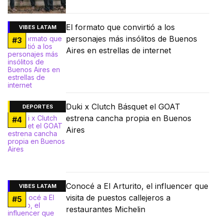
El formato que convirtió a los
VIBES LATAM
personajes más insólitos de Buenos
#
3
Aires en estrellas de internet
Duki x Clutch Básquet el GOAT
DEPORTES
estrena cancha propia en Buenos
#
4
Aires
Conocé a El Arturito, el influencer que
VIBES LATAM
visita de puestos callejeros a
#
5
restaurantes Michelin