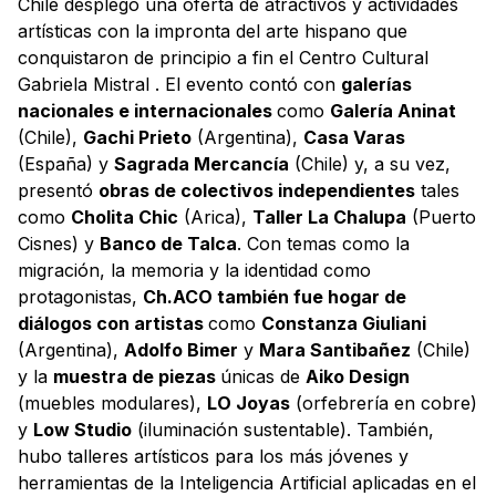
Chile desplegó una oferta de atractivos y actividades
artísticas con la impronta del arte hispano que
conquistaron de principio a fin el Centro Cultural
Gabriela Mistral . El evento contó con
galerías
nacionales e internacionales
como
Galería Aninat
(Chile),
Gachi Prieto
(Argentina),
Casa Varas
(España) y
Sagrada Mercancía
(Chile) y, a su vez,
presentó
obras de colectivos independientes
tales
como
Cholita Chic
(Arica),
Taller La Chalupa
(Puerto
Cisnes) y
Banco de Talca
. Con temas como la
migración, la memoria y la identidad como
protagonistas,
Ch.ACO también fue hogar de
diálogos con artistas
como
Constanza Giuliani
(Argentina),
Adolfo Bimer
y
Mara Santibañez
(Chile)
y la
muestra de piezas
únicas de
Aiko Design
(muebles modulares),
LO Joyas
(orfebrería en cobre)
y
Low Studio
(iluminación sustentable). También,
hubo talleres artísticos para los más jóvenes y
herramientas de la Inteligencia Artificial aplicadas en el