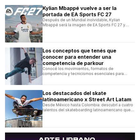
Kylian Mbappé vuelve a ser la
portada de EA Sports FC 27
Después de un Mundial inolvidable, Kylian
Mbappé será la imagen de EA Sports FC 27 y
alcanzará un récord histórico dentro de la
franquicia.
Los conceptos que tenés que
conocer para entender una
competencia de parkour
Conocé los movimientos, formatos de
competencia y tecnicismos esenciales para
seguir una competencia de parkour sin perderte
ningún detalle.
Los destacados del skate
latinoamericano x Street Art Latam
Desde México hasta Colombia: descubrí a cuatro
talentos del skateboarding latinoamericano que
se destacan por sus trucos y su estilo sobre la
tabla.
→
ARTE URBANO