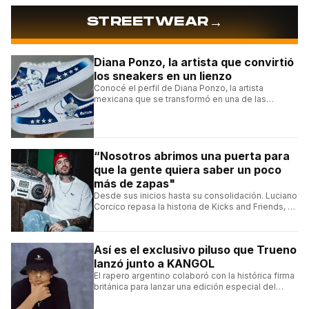
→
STREETWEAR
Diana Ponzo, la artista que convirtió
los sneakers en un lienzo
Conocé el perfil de Diana Ponzo, la artista
mexicana que se transformó en una de las
grandes referentes de la customización de
sneakers en Latinoamérica.
“Nosotros abrimos una puerta para
que la gente quiera saber un poco
más de zapas"
Desde sus inicios hasta su consolidación. Luciano
Corcico repasa la historia de Kicks and Friends, el
proyecto que transformó la cultura sneaker en
Argentina.
Así es el exclusivo piluso que Trueno
lanzó junto a KANGOL
El rapero argentino colaboró con la histórica firma
británica para lanzar una edición especial del
clásico Bermuda Casual.