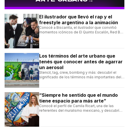
El ilustrador que llevó el rap y el
freestyle argentino a la animación
Conocé a Biscarrita, el ilustrador que convirtió
momentos icónicos de El Quinto Escalón, Red Bull
Batalla y Liga Bazooka en piezas de animación.
Los términos del arte urbano que
tenés que conocer antes de agarrar
un aerosol
Stencil, tag, crew, bombing y más: descubrí el
significado de los términos más importantes del
arte urbano y el muralismo.
“Siempre he sentido que el mundo
tiene espacio para más arte”
Conocé el perfil de Camila Ricart, una de las
referentes del muralismo mexicano, y descubrí
cómo construyó su estilo y sus obras más
destacadas.