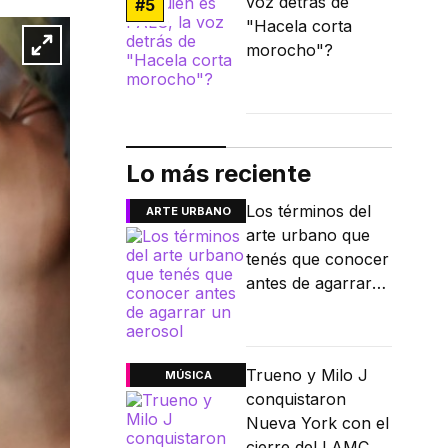
voz detrás de
#
5
"Hacela corta
morocho"?
Lo más reciente
Los términos del
ARTE URBANO
arte urbano que
tenés que conocer
antes de agarrar
un aerosol
Trueno y Milo J
MÚSICA
conquistaron
Nueva York con el
cierre del LAMC