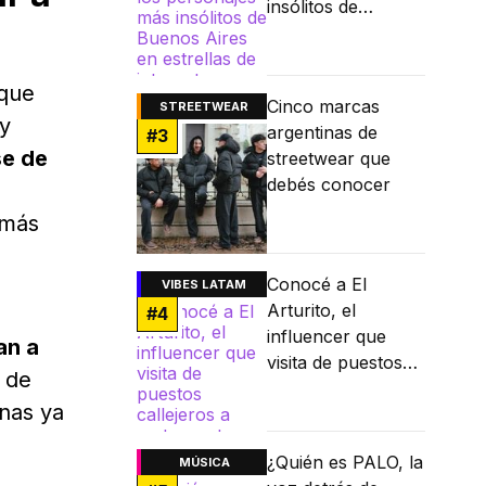
insólitos de
Buenos Aires en
estrellas de
internet
 que
Cinco marcas
STREETWEAR
 y
argentinas de
#
3
se de
streetwear que
debés conocer
 más
Conocé a El
VIBES LATAM
Arturito, el
#
4
influencer que
an a
visita de puestos
n de
callejeros a
onas ya
restaurantes
Michelin
¿Quién es PALO, la
MÚSICA