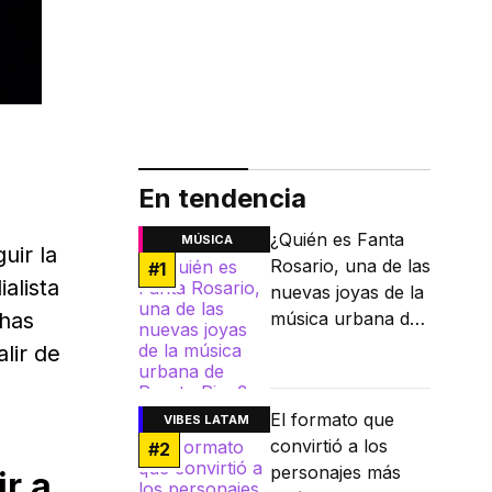
En tendencia
¿Quién es Fanta
MÚSICA
uir la
Rosario, una de las
#
1
alista
nuevas joyas de la
chas
música urbana de
Puerto Rico?
lir de
El formato que
VIBES LATAM
convirtió a los
#
2
personajes más
ir a