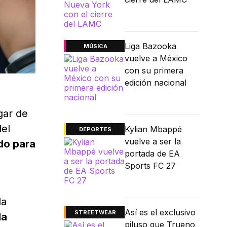
Liga Bazooka
MÚSICA
vuelve a México
con su primera
edición nacional
gar de
del
Kylian Mbappé
DEPORTES
vuelve a ser la
do para
portada de EA
Sports FC 27
la
Así es el exclusivo
STREETWEAR
la
piluso que Trueno