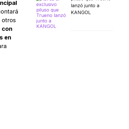
incipal
lanzó junto a
contará
KANGOL
 otros
o con
s en
ara