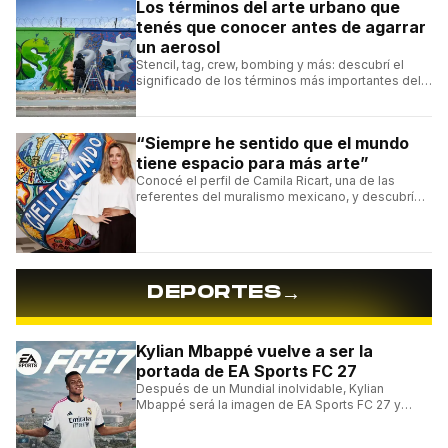
Los términos del arte urbano que
tenés que conocer antes de agarrar
un aerosol
Stencil, tag, crew, bombing y más: descubrí el
significado de los términos más importantes del
arte urbano y el muralismo.
“Siempre he sentido que el mundo
tiene espacio para más arte”
Conocé el perfil de Camila Ricart, una de las
referentes del muralismo mexicano, y descubrí
cómo construyó su estilo y sus obras más
destacadas.
→
DEPORTES
Kylian Mbappé vuelve a ser la
portada de EA Sports FC 27
Después de un Mundial inolvidable, Kylian
Mbappé será la imagen de EA Sports FC 27 y
alcanzará un récord histórico dentro de la
franquicia.