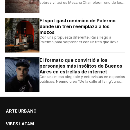
sobreviví: así es Meccha Chameleon, uno de los
videojuegos independientes del momento.
El spot gastronómico de Palermo
donde un tren reemplaza a los
mozos
Con una propuesta diferente, Rails llegó a
Palermo para sorprender con un tren que lleva
cada pedido hasta la mesa y una carta de
hamburguesas, sándwiches y más.
El formato que convirtió a los
personajes más insólitos de Buenos
Aires en estrellas de internet
Con una mesa plegable y entrevistas en espacios
públicos, Neumo creó “De la calle al living”, uno
de los formatos más virales de las redes
argentinas.
ARTE URBANO
VIBES LATAM