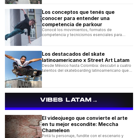
Los conceptos que tenés que
conocer para entender una
competencia de parkour
Conocé los movimientos, formatos de
competencia y tecnicismos esenciales para
seguir una competencia de parkour sin perderte
ningún detalle.
Los destacados del skate
latinoamericano x Street Art Latam
Desde México hasta Colombia: descubrí a cuatro
talentos del skateboarding latinoamericano que
se destacan por sus trucos y su estilo sobre la
tabla.
→
VIBES LATAM
El videojuego que convierte el arte
en tu mejor escondite: Meccha
Chameleon
Pintá tu personaje, fundite con el escenario y