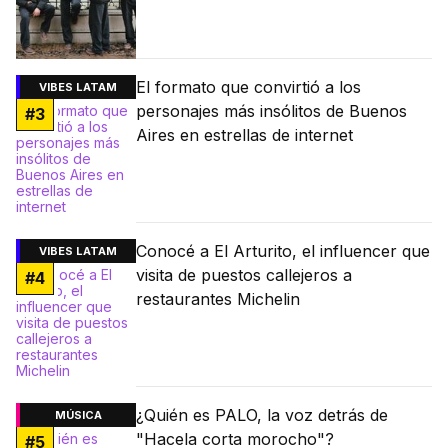
El formato que convirtió a los
VIBES LATAM
personajes más insólitos de Buenos
#
3
Aires en estrellas de internet
Conocé a El Arturito, el influencer que
VIBES LATAM
visita de puestos callejeros a
#
4
restaurantes Michelin
¿Quién es PALO, la voz detrás de
MÚSICA
"Hacela corta morocho"?
#
5