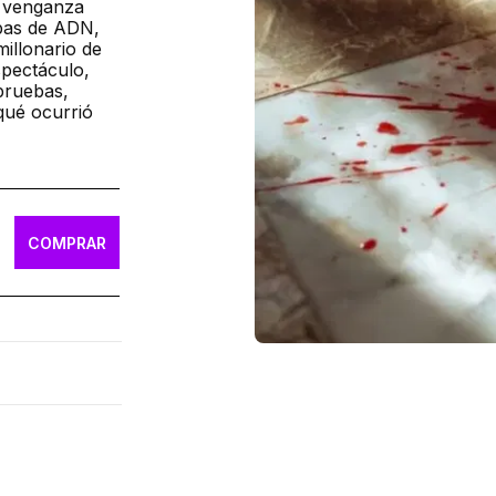
la venganza
ebas de ADN,
illonario de
spectáculo,
 pruebas,
qué ocurrió
COMPRAR