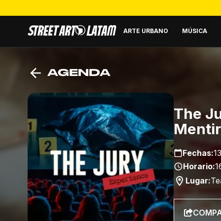
ARTE URBANO
MÚSICA
AGENDA
The Ju
Menti
Fechas:
1
Horario:
1
Lugar:
Te
COMPA