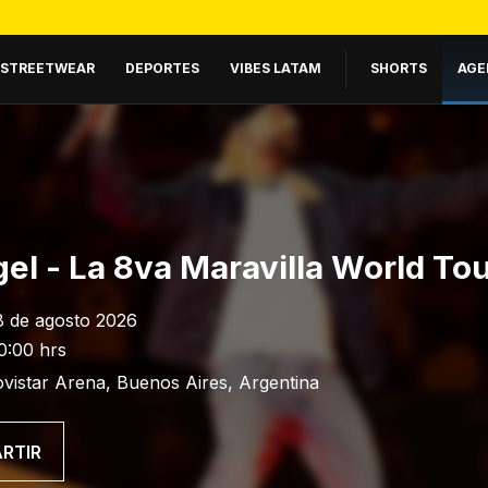
STREETWEAR
DEPORTES
VIBES LATAM
SHORTS
AGE
el - La 8va Maravilla World To
8 de agosto 2026
0:00 hrs
vistar Arena, Buenos Aires, Argentina
RTIR