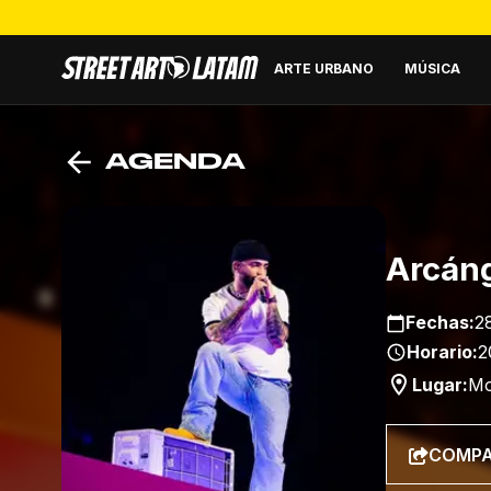
ARTE URBANO
MÚSICA
AGENDA
Arcáng
Fechas:
2
Horario:
2
Lugar:
Mo
COMPA