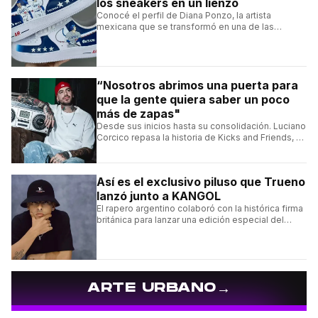
los sneakers en un lienzo
Conocé el perfil de Diana Ponzo, la artista
mexicana que se transformó en una de las
grandes referentes de la customización de
sneakers en Latinoamérica.
“Nosotros abrimos una puerta para
que la gente quiera saber un poco
más de zapas"
Desde sus inicios hasta su consolidación. Luciano
Corcico repasa la historia de Kicks and Friends, el
proyecto que transformó la cultura sneaker en
Argentina.
Así es el exclusivo piluso que Trueno
lanzó junto a KANGOL
El rapero argentino colaboró con la histórica firma
británica para lanzar una edición especial del
clásico Bermuda Casual.
→
ARTE URBANO