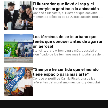
El ilustrador que llevó el rap y el
freestyle argentino a la animación
Conocé a Biscarrita, el ilustrador que convirtió
momentos icónicos de El Quinto Escalón, Red Bull
Batalla y Liga Bazooka en piezas de animación.
Los términos del arte urbano que
tenés que conocer antes de agarrar
un aerosol
Stencil, tag, crew, bombing y más: descubrí el
significado de los términos más importantes del
arte urbano y el muralismo.
“Siempre he sentido que el mundo
tiene espacio para más arte”
Conocé el perfil de Camila Ricart, una de las
referentes del muralismo mexicano, y descubrí
cómo construyó su estilo y sus obras más
destacadas.