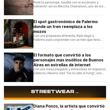
Pintá tu personaje, fundite con el escenario y
sobreviví: así es Meccha Chameleon, uno de los
videojuegos independientes del momento.
El spot gastronómico de Palermo
donde un tren reemplaza a los
mozos
Con una propuesta diferente, Rails llegó a
Palermo para sorprender con un tren que lleva
cada pedido hasta la mesa y una carta de
hamburguesas, sándwiches y más.
El formato que convirtió a los
personajes más insólitos de Buenos
Aires en estrellas de internet
Con una mesa plegable y entrevistas en espacios
públicos, Neumo creó “De la calle al living”, uno
de los formatos más virales de las redes
argentinas.
→
STREETWEAR
Diana Ponzo, la artista que convirtió