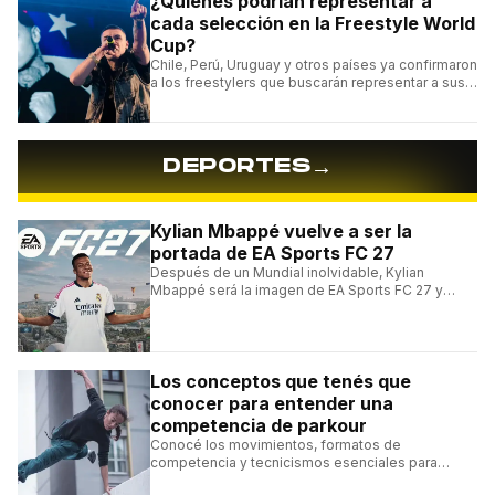
¿Quiénes podrían representar a
cada selección en la Freestyle World
Cup?
Chile, Perú, Uruguay y otros países ya confirmaron
a los freestylers que buscarán representar a sus
selecciones en el torneo organizado por Urban
Roosters.
→
DEPORTES
Kylian Mbappé vuelve a ser la
portada de EA Sports FC 27
Después de un Mundial inolvidable, Kylian
Mbappé será la imagen de EA Sports FC 27 y
alcanzará un récord histórico dentro de la
franquicia.
Los conceptos que tenés que
conocer para entender una
competencia de parkour
Conocé los movimientos, formatos de
competencia y tecnicismos esenciales para
seguir una competencia de parkour sin perderte