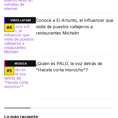
Conocé a El Arturito, el influencer que
VIBES LATAM
visita de puestos callejeros a
#
4
restaurantes Michelin
¿Quién es PALO, la voz detrás de
MÚSICA
"Hacela corta morocho"?
#
5
Lo más reciente