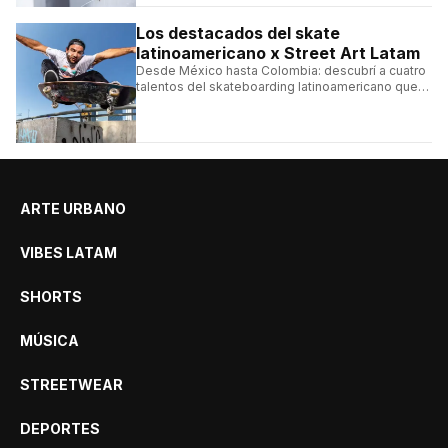
ningún detalle.
Los destacados del skate
latinoamericano x Street Art Latam
Desde México hasta Colombia: descubrí a cuatro
talentos del skateboarding latinoamericano que
se destacan por sus trucos y su estilo sobre la
tabla.
ARTE URBANO
VIBES LATAM
SHORTS
MÚSICA
STREETWEAR
DEPORTES