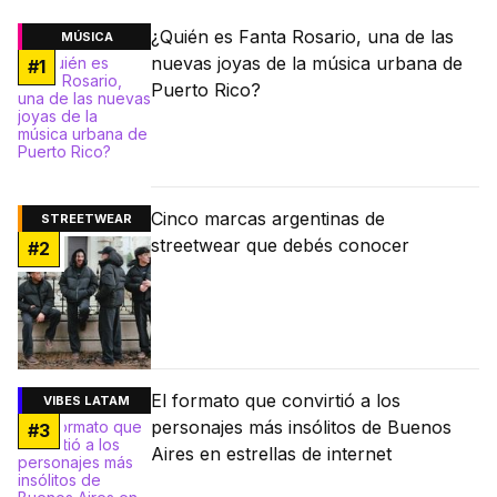
¿Quién es Fanta Rosario, una de las
MÚSICA
nuevas joyas de la música urbana de
#
1
Puerto Rico?
Cinco marcas argentinas de
STREETWEAR
streetwear que debés conocer
#
2
El formato que convirtió a los
VIBES LATAM
personajes más insólitos de Buenos
#
3
Aires en estrellas de internet