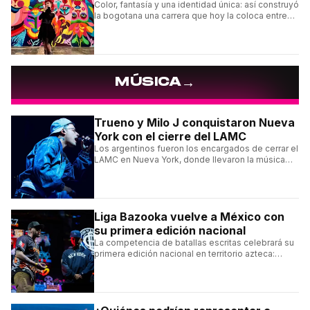
Color, fantasía y una identidad única: así construyó
la bogotana una carrera que hoy la coloca entre
las figuras femeninas más destacadas del
muralismo latino.
→
MÚSICA
Trueno y Milo J conquistaron Nueva
York con el cierre del LAMC
Los argentinos fueron los encargados de cerrar el
LAMC en Nueva York, donde llevaron la música
urbana argentina a uno de los escenarios más
emblemáticos.
Liga Bazooka vuelve a México con
su primera edición nacional
La competencia de batallas escritas celebrará su
primera edición nacional en territorio azteca:
conocé la cartelera, la fecha y cómo conseguir
entradas.