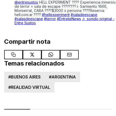
@entresustos
HELL EXPERIMENT ???? Experiencia inmersiv
de terror + sala de escape ????????‍♀️ Sarmiento 1666,
Monserrat, CABA ????$3000 x persona ????Reserva:
hell.com.ar ????️
#hellexperiment
#saladeescape
#salasdeescape
#terror
#EntreteNews
♬ sonido original -
Entre Sustos
Compartir nota
Temas relacionados
#
BUENOS AIRES
#
ARGENTINA
#
REALIDAD VIRTUAL