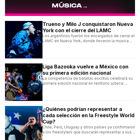
→
MÚSICA
Trueno y Milo J conquistaron Nueva
York con el cierre del LAMC
Los argentinos fueron los encargados de cerrar el
LAMC en Nueva York, donde llevaron la música
urbana argentina a uno de los escenarios más
emblemáticos.
Liga Bazooka vuelve a México con
su primera edición nacional
La competencia de batallas escritas celebrará su
primera edición nacional en territorio azteca:
conocé la cartelera, la fecha y cómo conseguir
entradas.
¿Quiénes podrían representar a
cada selección en la Freestyle World
Cup?
Chile, Perú, Uruguay y otros países ya confirmaron
a los freestylers que buscarán representar a sus
selecciones en el torneo organizado por Urban