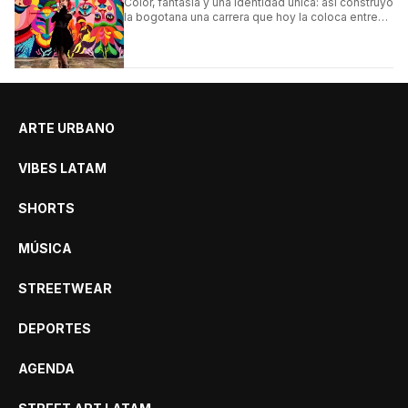
Color, fantasía y una identidad única: así construyó
la bogotana una carrera que hoy la coloca entre
las figuras femeninas más destacadas del
muralismo latino.
ARTE URBANO
VIBES LATAM
SHORTS
MÚSICA
STREETWEAR
DEPORTES
AGENDA