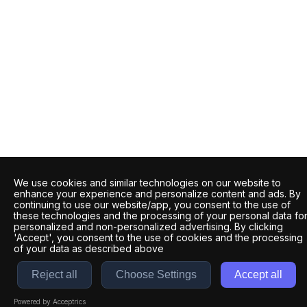
We use cookies and similar technologies on our website to
enhance your experience and personalize content and ads. By
continuing to use our website/app, you consent to the use of
these technologies and the processing of your personal data fo
personalized and non-personalized advertising. By clicking
'Accept', you consent to the use of cookies and the processing
of your data as described above
Reject all
Choose Settings
Accept all
Powered by Acceptrics