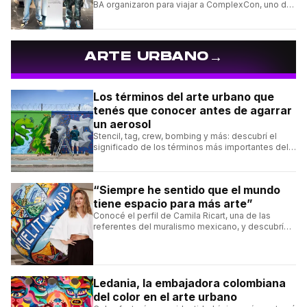
BA organizaron para viajar a ComplexCon, uno de
los eventos más importantes del mundo sneaker.
→
ARTE URBANO
Los términos del arte urbano que
tenés que conocer antes de agarrar
un aerosol
Stencil, tag, crew, bombing y más: descubrí el
significado de los términos más importantes del
arte urbano y el muralismo.
“Siempre he sentido que el mundo
tiene espacio para más arte”
Conocé el perfil de Camila Ricart, una de las
referentes del muralismo mexicano, y descubrí
cómo construyó su estilo y sus obras más
destacadas.
Ledania, la embajadora colombiana
del color en el arte urbano