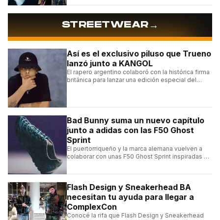
Roosters.
→
STREETWEAR
Así es el exclusivo piluso que Trueno
lanzó junto a KANGOL
El rapero argentino colaboró con la histórica firma
británica para lanzar una edición especial del
clásico Bermuda Casual.
Bad Bunny suma un nuevo capítulo
junto a adidas con las F50 Ghost
Sprint
El puertorriqueño y la marca alemana vuelven a
colaborar con unas F50 Ghost Sprint inspiradas en
Puerto Rico y una de las franquicias más icónicas
del fútbol.
Flash Design y Sneakerhead BA
necesitan tu ayuda para llegar a
ComplexCon
Conocé la rifa que Flash Design y Sneakerhead