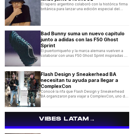
El rapero argentino colaboró con la histórica firma
británica para lanzar una edición especial del
clásico Bermuda Casual.
Bad Bunny suma un nuevo capítulo
junto a adidas con las F50 Ghost
Sprint
El puertorriqueño y la marca alemana vuelven a
colaborar con unas F50 Ghost Sprint inspiradas en
Puerto Rico y una de las franquicias más icónicas
del fútbol.
Flash Design y Sneakerhead BA
necesitan tu ayuda para llegar a
ComplexCon
Conocé la rifa que Flash Design y Sneakerhead
BA organizaron para viajar a ComplexCon, uno de
los eventos más importantes del mundo sneaker.
→
VIBES LATAM