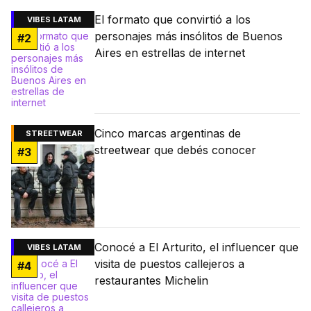
El formato que convirtió a los
VIBES LATAM
personajes más insólitos de Buenos
#
2
Aires en estrellas de internet
Cinco marcas argentinas de
STREETWEAR
streetwear que debés conocer
#
3
Conocé a El Arturito, el influencer que
VIBES LATAM
visita de puestos callejeros a
#
4
restaurantes Michelin