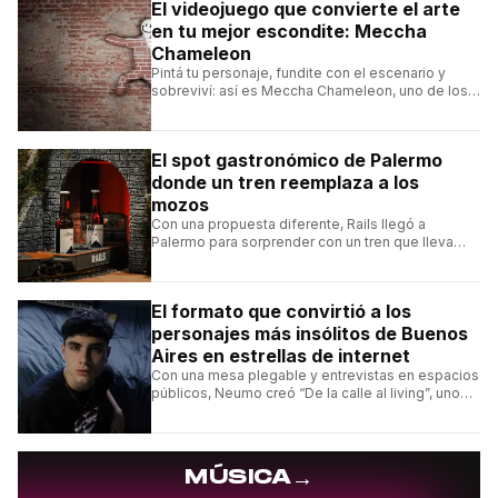
El videojuego que convierte el arte
en tu mejor escondite: Meccha
Chameleon
Pintá tu personaje, fundite con el escenario y
sobreviví: así es Meccha Chameleon, uno de los
videojuegos independientes del momento.
El spot gastronómico de Palermo
donde un tren reemplaza a los
mozos
Con una propuesta diferente, Rails llegó a
Palermo para sorprender con un tren que lleva
cada pedido hasta la mesa y una carta de
hamburguesas, sándwiches y más.
El formato que convirtió a los
personajes más insólitos de Buenos
Aires en estrellas de internet
Con una mesa plegable y entrevistas en espacios
públicos, Neumo creó “De la calle al living”, uno
de los formatos más virales de las redes
argentinas.
→
MÚSICA