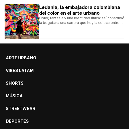
Ledania, la embajadora colombiana
del color en el arte urbano
Color, fantasía y una identidad única: así construyó
la bogotana una carrera que hoy la coloca entre
las figuras femeninas más destacadas del
muralismo latino.
ARTE URBANO
VIBES LATAM
SHORTS
MÚSICA
STREETWEAR
DEPORTES