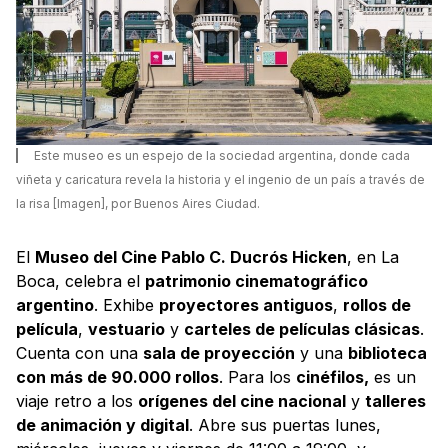
Este museo es un espejo de la sociedad argentina, donde cada
viñeta y caricatura revela la historia y el ingenio de un país a través de
la risa [Imagen], por Buenos Aires Ciudad.
El
Museo del Cine Pablo C. Ducrós Hicken
, en La
Boca, celebra el
patrimonio cinematográfico
argentino
. Exhibe
proyectores antiguos
,
rollos de
película
,
vestuario
y
carteles de películas clásicas
.
Cuenta con una
sala de proyección
y una
biblioteca
con más de 90.000 rollos
. Para los
cinéfilos,
es un
viaje retro a los
orígenes del cine nacional
y
talleres
de animación y digital
. Abre sus puertas lunes,