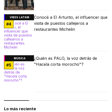
Conocé a El Arturito, el influencer que
VIBES LATAM
visita de puestos callejeros a
#
4
restaurantes Michelin
¿Quién es PALO, la voz detrás de
MÚSICA
"Hacela corta morocho"?
#
5
Lo más reciente