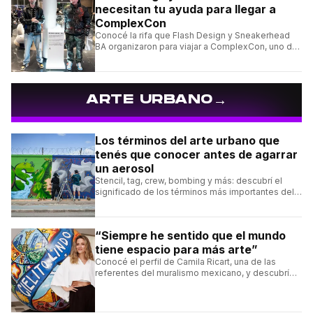
necesitan tu ayuda para llegar a
ComplexCon
Conocé la rifa que Flash Design y Sneakerhead
BA organizaron para viajar a ComplexCon, uno de
los eventos más importantes del mundo sneaker.
→
ARTE URBANO
Los términos del arte urbano que
tenés que conocer antes de agarrar
un aerosol
Stencil, tag, crew, bombing y más: descubrí el
significado de los términos más importantes del
arte urbano y el muralismo.
“Siempre he sentido que el mundo
tiene espacio para más arte”
Conocé el perfil de Camila Ricart, una de las
referentes del muralismo mexicano, y descubrí
cómo construyó su estilo y sus obras más
destacadas.