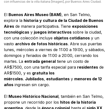
con influencias de la villa italiana [Imagen], por Buenos Aires Ciudad.
El
Buenos Aires Museo (BAM)
, en San Telmo,
explora la
historia y cultura de la Ciudad de Buenos
Aires
de manera participativa. Tiene
exposiciones
tecnológicas
y
juegos interactivos
sobre la ciudad,
con una colección incluye
objetos cotidianos
y un
vasto
archivo de fotos históricas
. Abre sus puertas
lunes, miércoles a viernes de 11:00 a 19:00, y sábados,
domingos y feriados de 11:00 a 20:00, cerrando los
martes. La
entrada general
tiene un costo de
AR$7500, con una tarifa especial para
residentes
de
AR$1500, y es
gratuita los
miércoles
.
Jubilados
,
estudiantes
y
menores de 12
años
ingresan sin cargo.
El
Museo Histórico Nacional
, también en San Telmo,
propone un recorrido por los
hitos de la historia
argentina
, desde la
época colonial
hasta el
siglo XX
.