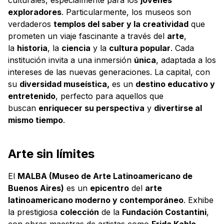
exploradores
. Particularmente, los museos son
verdaderos
templos del saber y la creatividad
que
prometen un viaje fascinante a través del
arte
,
la
historia
, la
ciencia
y la
cultura popular
. Cada
institución invita a una inmersión
única
, adaptada a los
intereses de las nuevas generaciones. La capital, con
su
diversidad museística,
es un
destino educativo y
entretenido
, perfecto para aquellos que
buscan
enriquecer su perspectiva
y
divertirse al
mismo tiempo
.
Arte sin límites
El
MALBA (Museo de Arte Latinoamericano de
Buenos Aires)
es un
epicentro
del
arte
latinoamericano moderno y contemporáneo
. Exhibe
la prestigiosa
colección
de la
Fundación Costantini
,
con obras maestras de artistas como
Frida Kahlo
,