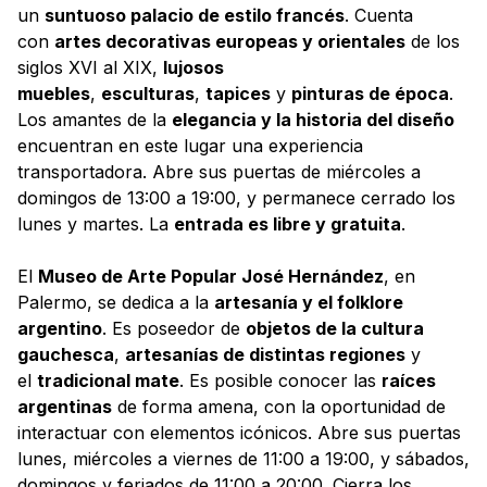
un
suntuoso palacio de estilo francés
. Cuenta
con
artes decorativas europeas y orientales
de los
siglos XVI al XIX,
lujosos
muebles
,
esculturas
,
tapices
y
pinturas de época
.
Los amantes de la
elegancia y la historia del diseño
encuentran en este lugar una experiencia
transportadora. Abre sus puertas de miércoles a
domingos de 13:00 a 19:00, y permanece cerrado los
lunes y martes. La
entrada es libre y gratuita
.
El
Museo de Arte Popular José Hernández
, en
Palermo, se dedica a la
artesanía y el folklore
argentino
. Es poseedor de
objetos de la cultura
gauchesca
,
artesanías de distintas regiones
y
el
tradicional mate
. Es posible conocer las
raíces
argentinas
de forma amena, con la oportunidad de
interactuar con elementos icónicos. Abre sus puertas
lunes, miércoles a viernes de 11:00 a 19:00, y sábados,
domingos y feriados de 11:00 a 20:00. Cierra los