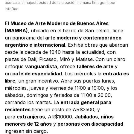
acerca a la majestuosidad de la creación humana [Imagen], por
InfoBae.
El
Museo de Arte Moderno de Buenos Aires
(MAMBA)
, ubicado en el barrio de San Telmo, tiene
un panorama del
arte moderno y contemporáneo
argentino e internacional
. Exhibe obras que abarcan
desde la década de 1940 hasta la actualidad, con
piezas de Dalí, Picasso, Miró y Matisse. Con un claro
enfoque
vanguardista
, ofrece
talleres de arte
y
un
café de especialidad
. Los miércoles la
entrada es
libre
, un gran incentivo. Abre sus puertas lunes,
miércoles, jueves y viernes de 11:00 a 19:00, y los
sábados, domingos y feriados de 11:00 a 20:00,
cerrando los martes. La
entrada general para
residentes
tiene un costo de AR$2500, y
para
extranjeros
, AR$10000.
Jubilados
,
niños
menores de 12 años
y
personas con discapacidad
ingresan sin cargo.