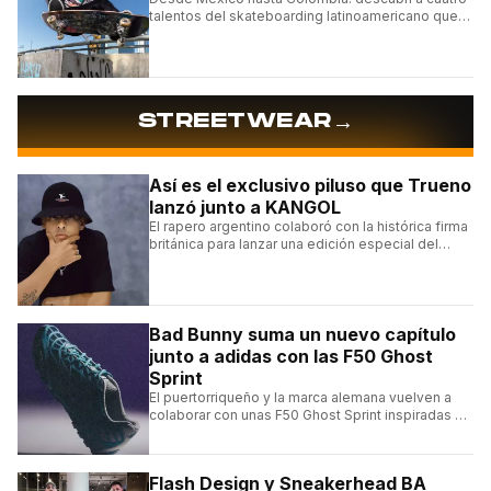
talentos del skateboarding latinoamericano que
se destacan por sus trucos y su estilo sobre la
tabla.
→
STREETWEAR
Así es el exclusivo piluso que Trueno
lanzó junto a KANGOL
El rapero argentino colaboró con la histórica firma
británica para lanzar una edición especial del
clásico Bermuda Casual.
Bad Bunny suma un nuevo capítulo
junto a adidas con las F50 Ghost
Sprint
El puertorriqueño y la marca alemana vuelven a
colaborar con unas F50 Ghost Sprint inspiradas en
Puerto Rico y una de las franquicias más icónicas
del fútbol.
Flash Design y Sneakerhead BA