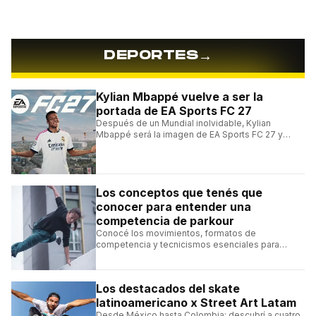
→
DEPORTES
Kylian Mbappé vuelve a ser la
portada de EA Sports FC 27
Después de un Mundial inolvidable, Kylian
Mbappé será la imagen de EA Sports FC 27 y
alcanzará un récord histórico dentro de la
franquicia.
Los conceptos que tenés que
conocer para entender una
competencia de parkour
Conocé los movimientos, formatos de
competencia y tecnicismos esenciales para
seguir una competencia de parkour sin perderte
ningún detalle.
Los destacados del skate
latinoamericano x Street Art Latam
Desde México hasta Colombia: descubrí a cuatro