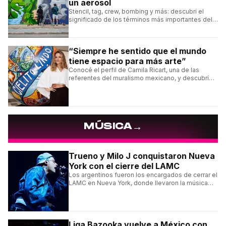
un aerosol
Stencil, tag, crew, bombing y más: descubrí el
significado de los términos más importantes del
arte urbano y el muralismo.
“Siempre he sentido que el mundo
tiene espacio para más arte”
Conocé el perfil de Camila Ricart, una de las
referentes del muralismo mexicano, y descubrí
cómo construyó su estilo y sus obras más
destacadas.
→
MÚSICA
Trueno y Milo J conquistaron Nueva
York con el cierre del LAMC
Los argentinos fueron los encargados de cerrar el
LAMC en Nueva York, donde llevaron la música
urbana argentina a uno de los escenarios más
emblemáticos.
Liga Bazooka vuelve a México con