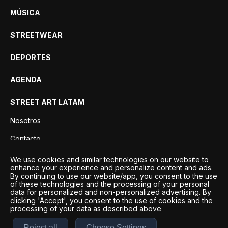
MÚSICA
STREETWEAR
DEPORTES
AGENDA
STREET ART LATAM
Nosotros
Contacto
Privacidad
We use cookies and similar technologies on our website to
enhance your experience and personalize content and ads.
By continuing to use our website/app, you consent to the use
of these technologies and the processing of your personal
data for personalized and non-personalized advertising. By
clicking 'Accept', you consent to the use of cookies and the
processing of your data as described above
Reject all
Choose Settings