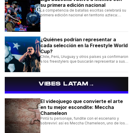
su primera edición nacional
La competencia de batallas escritas celebrará su
primera edición nacional en territorio azteca:
conocé la cartelera, la fecha y cómo conseguir
entradas.
¿Quiénes podrían representar a
cada selección en la Freestyle World
Cup?
Chile, Perú, Uruguay y otros países ya confirmaron
a los freestylers que buscarán representar a sus
selecciones en el torneo organizado por Urban
Roosters.
→
VIBES LATAM
El videojuego que convierte el arte
en tu mejor escondite: Meccha
Chameleon
Pintá tu personaje, fundite con el escenario y
sobreviví: así es Meccha Chameleon, uno de los
videojuegos independientes del momento.