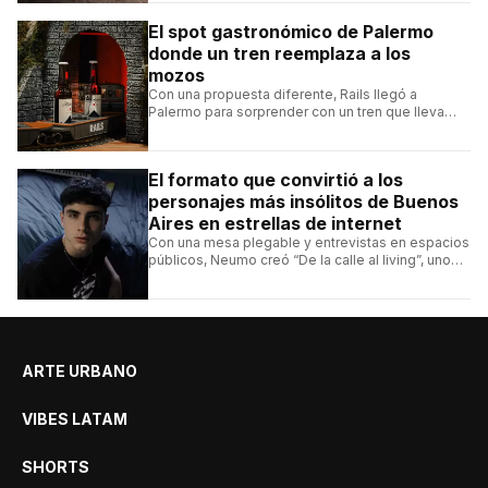
El spot gastronómico de Palermo
donde un tren reemplaza a los
mozos
Con una propuesta diferente, Rails llegó a
Palermo para sorprender con un tren que lleva
cada pedido hasta la mesa y una carta de
hamburguesas, sándwiches y más.
El formato que convirtió a los
personajes más insólitos de Buenos
Aires en estrellas de internet
Con una mesa plegable y entrevistas en espacios
públicos, Neumo creó “De la calle al living”, uno
de los formatos más virales de las redes
argentinas.
ARTE URBANO
VIBES LATAM
SHORTS