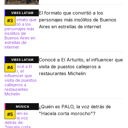
El formato que convirtió a los
VIBES LATAM
personajes más insólitos de Buenos
#
3
Aires en estrellas de internet
Conocé a El Arturito, el influencer que
VIBES LATAM
visita de puestos callejeros a
#
4
restaurantes Michelin
¿Quién es PALO, la voz detrás de
MÚSICA
"Hacela corta morocho"?
#
5