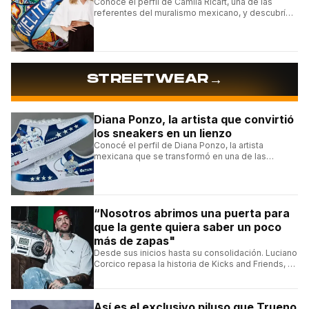
Conocé el perfil de Camila Ricart, una de las
referentes del muralismo mexicano, y descubrí
cómo construyó su estilo y sus obras más
destacadas.
→
STREETWEAR
Diana Ponzo, la artista que convirtió
los sneakers en un lienzo
Conocé el perfil de Diana Ponzo, la artista
mexicana que se transformó en una de las
grandes referentes de la customización de
sneakers en Latinoamérica.
“Nosotros abrimos una puerta para
que la gente quiera saber un poco
más de zapas"
Desde sus inicios hasta su consolidación. Luciano
Corcico repasa la historia de Kicks and Friends, el
proyecto que transformó la cultura sneaker en
Argentina.
Así es el exclusivo piluso que Trueno