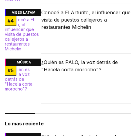
Conocé a El Arturito, el influencer que
VIBES LATAM
visita de puestos callejeros a
#
4
restaurantes Michelin
¿Quién es PALO, la voz detrás de
MÚSICA
"Hacela corta morocho"?
#
5
Lo más reciente