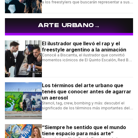
a los freestylers que buscarán representar a sus
selecciones en el torneo organizado por Urban
Roosters.
→
ARTE URBANO
El ilustrador que llevó el rap y el
freestyle argentino a la animación
Conocé a Biscarrita, el ilustrador que convirtió
momentos icónicos de El Quinto Escalón, Red Bull
Batalla y Liga Bazooka en piezas de animación.
Los términos del arte urbano que
tenés que conocer antes de agarrar
un aerosol
Stencil, tag, crew, bombing y más: descubrí el
significado de los términos más importantes del
arte urbano y el muralismo.
“Siempre he sentido que el mundo
tiene espacio para más arte”