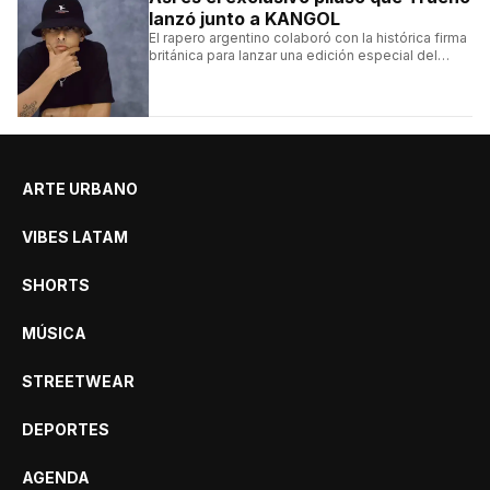
lanzó junto a KANGOL
El rapero argentino colaboró con la histórica firma
británica para lanzar una edición especial del
clásico Bermuda Casual.
ARTE URBANO
VIBES LATAM
SHORTS
MÚSICA
STREETWEAR
DEPORTES
AGENDA