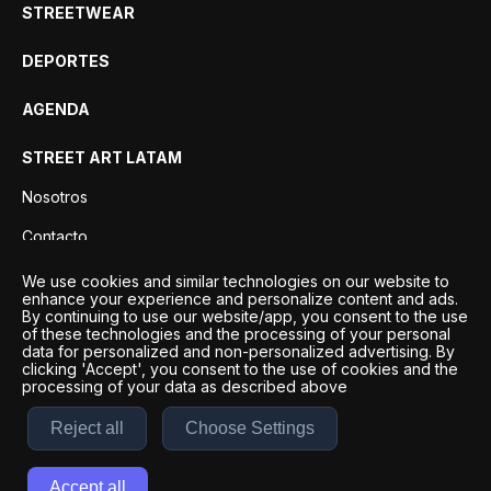
STREETWEAR
DEPORTES
AGENDA
STREET ART LATAM
Nosotros
Contacto
Privacidad
We use cookies and similar technologies on our website to
enhance your experience and personalize content and ads.
By continuing to use our website/app, you consent to the use
of these technologies and the processing of your personal
data for personalized and non-personalized advertising. By
clicking 'Accept', you consent to the use of cookies and the
processing of your data as described above
Reject all
Choose Settings
Desarrollo por
Esto es Agencia Digital | ©
2026
Accept all