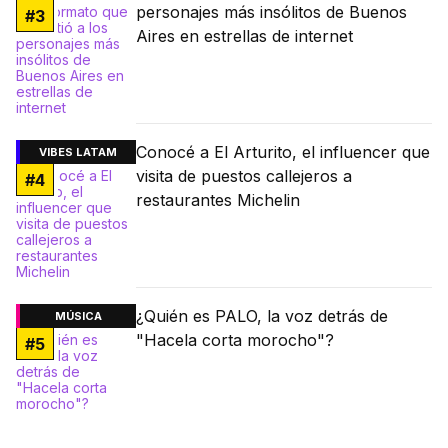
personajes más insólitos de Buenos
#
3
Aires en estrellas de internet
Conocé a El Arturito, el influencer que
VIBES LATAM
visita de puestos callejeros a
#
4
restaurantes Michelin
¿Quién es PALO, la voz detrás de
MÚSICA
"Hacela corta morocho"?
#
5