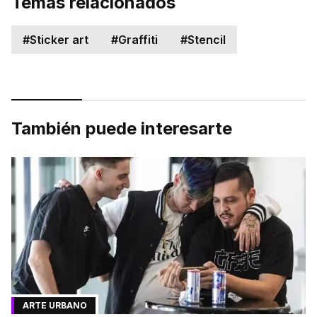
Temas relacionados
#
Sticker art
#
Graffiti
#
Stencil
También puede interesarte
ARTE URBANO