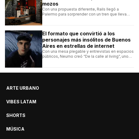
mozos
Con una propuesta diferente, Rails llegó a
Palermo para sorprender con un tren que lleva
cada pedido hasta la mesa y una carta de
hamburguesas, sándwiches y más.
El formato que convirtió a los
personajes más insólitos de Buenos
Aires en estrellas de internet
Con una mesa plegable y entrevistas en espacios
públicos, Neumo creó “De la calle al living”, uno
de los formatos más virales de las redes
argentinas.
ARTE URBANO
VIBES LATAM
SHORTS
MÚSICA