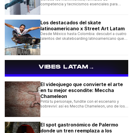
competencia y tecnicismos esenciales para
seguir una competencia de parkour sin perderte
ningún detalle.
Los destacados del skate
latinoamericano x Street Art Latam
Desde México hasta Colombia: descubrí a cuatro
talentos del skateboarding latinoamericano que
se destacan por sus trucos y su estilo sobre la
tabla.
→
VIBES LATAM
El videojuego que convierte el arte
en tu mejor escondite: Meccha
Chameleon
Pintá tu personaje, fundite con el escenario y
sobreviví: así es Meccha Chameleon, uno de los
videojuegos independientes del momento.
El spot gastronómico de Palermo
donde un tren reemplaza a los