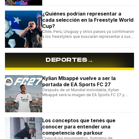
¿Quiénes podrían representar a
cada selección en la Freestyle World
Cup?
Chile, Perú, Uruguay y otros países ya confirmaron
a los freestylers que buscarán representar a sus
selecciones en el torneo organizado por Urban
Roosters.
→
DEPORTES
Kylian Mbappé vuelve a ser la
portada de EA Sports FC 27
Después de un Mundial inolvidable, Kylian
Mbappé será la imagen de EA Sports FC 27 y
alcanzará un récord histórico dentro de la
franquicia.
Los conceptos que tenés que
conocer para entender una
competencia de parkour
Conocé los movimientos, formatos de