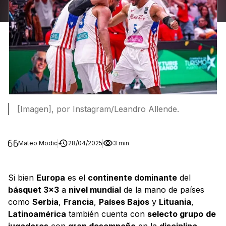
[Imagen], por Instagram/Leandro Allende.
Mateo Modic
28/04/2025
3 min
Si bien
Europa
es el
continente dominante
del
básquet 3x3
a
nivel mundial
de la mano de países
como
Serbia
,
Francia
,
Países Bajos
y
Lituania
,
Latinoamérica
también cuenta con
selecto grupo
de
jugadores
con
gran desempeño
en la
disciplina
.