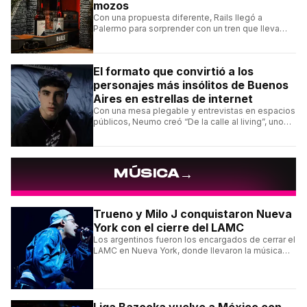
mozos
Con una propuesta diferente, Rails llegó a
Palermo para sorprender con un tren que lleva
cada pedido hasta la mesa y una carta de
hamburguesas, sándwiches y más.
El formato que convirtió a los
personajes más insólitos de Buenos
Aires en estrellas de internet
Con una mesa plegable y entrevistas en espacios
públicos, Neumo creó “De la calle al living”, uno
de los formatos más virales de las redes
argentinas.
→
MÚSICA
Trueno y Milo J conquistaron Nueva
York con el cierre del LAMC
Los argentinos fueron los encargados de cerrar el
LAMC en Nueva York, donde llevaron la música
urbana argentina a uno de los escenarios más
emblemáticos.