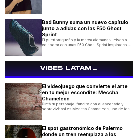
clásico Bermuda Casual.
Bad Bunny suma un nuevo capítulo
junto a adidas con las F50 Ghost
Sprint
El puertorriqueño y la marca alemana vuelven a
colaborar con unas F50 Ghost Sprint inspiradas en
Puerto Rico y una de las franquicias más icónicas
del fútbol.
→
VIBES LATAM
El videojuego que convierte el arte
en tu mejor escondite: Meccha
Chameleon
Pintá tu personaje, fundite con el escenario y
sobreviví: así es Meccha Chameleon, uno de los
videojuegos independientes del momento.
El spot gastronómico de Palermo
donde un tren reemplaza a los