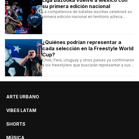
Liga Bazooka vuelve a México con
su primera edición nacional
La competencia de batallas escritas celebrará su
primera edición nacional en territorio azteca:
conocé la cartelera, la fecha y cómo conseguir
entradas.
¿Quiénes podrían representar a
cada selección en la Freestyle World
Cup?
Chile, Perú, Uruguay y otros países ya confirmaron
a los freestylers que buscarán representar a sus
selecciones en el torneo organizado por Urban
Roosters.
ARTE URBANO
VIBES LATAM
SHORTS
MÚSICA