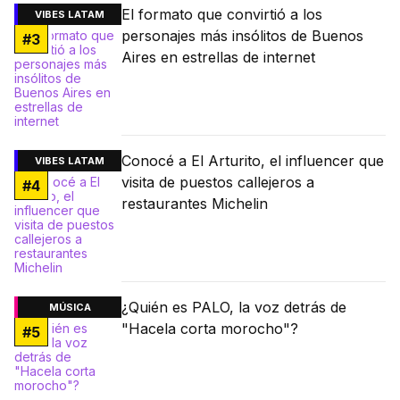
El formato que convirtió a los
VIBES LATAM
personajes más insólitos de Buenos
#
3
Aires en estrellas de internet
Conocé a El Arturito, el influencer que
VIBES LATAM
visita de puestos callejeros a
#
4
restaurantes Michelin
¿Quién es PALO, la voz detrás de
MÚSICA
"Hacela corta morocho"?
#
5